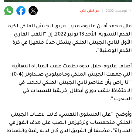
فنية
14 نوفمبر، 2022
|
مراكش الآن
منوعة
قال محمد أمين عليوة، مدرب فريق الجيش الملكي لكرة
آراء
القدم النسوية، الأحد 13 نونبر 2022، إن “اللقب القاري
الأول لنادي الجيش الملكي يشكل حدثا متميزا في كرة
القدم الوطنية”.
.
أضاف عليوة، خلال ندوة نظمت عقب المباراة النهائية
التي جمعت الجيش الملكي وماميلودي صنداونز (4-0):
“أنا راض بأن عناصر نادي الجيش الملكي نجحت في
الاحتفاظ بلقب دوري أبطال إفريقيا للسيدات في
المغرب “.
وأوضح: “على المستوى النفسي، كانت لاعبات الجيش
الملكي متحمسات وتركيزهن انصب على هدف الفوز في
المباراة”، مضيفا أن الفريق الذي كان لديه رغبة وانضباط