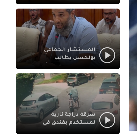
لإشكالات الملف
الاجتماعي في نقل
المحطة الطرقية إلى
العزوزية
المستشار الجماعي
بولحسن يطالب
بتوضيحات حول تعثر
أشغال شارع علال
الفاسي بمراكش
سرقة دراجة نارية
لمستخدم بفندق في
طريق الدار البيضاء