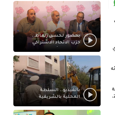
بمراكش
بحضور لحسن زلماط..
حزب الاتحاد الاشتراكي
ي
للقوات الشعبية يفتتح
مقراً بمقاطعة سيدي
يوسف بن علي مراكش
ه
ة
بالفيديو.. السلطة
8 نسخ متتالية من كأس العالم للرجال، وعمل في مجلة “سبورتس إيلوسترايتد” الشهيرة من 1996 حتى 2020،
المحلية بالشريفية
بمراكش تتدخل لإزالة
بنايات غير قانونية بإقامة