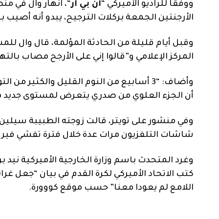
ووفقًا للراديو الأميركي “
أن بي آر
“، انهار وال في من
الأرجنتين الجمعة بركلات الترجيح، يبدو أنه أصيب بن
وقبل أيام قليلة من الحادثة المؤلمة، قال وال للمشت
المركز الإعلامي و”قالوا إني على الأرجح مصاب بالت
وأضاف: “3 أسابيع من النوم القليل والكثير م
أن الجزء العلوي من صدري يتعرض لمستوى جديد م
وفي منشور على تويتر، قالت زوجته الطبيبة سيلين
شاشات التلفزيون مرات عدة خلال فترة تفشي فيرو
وغرد المتحدث باسم وزارة الخارجية الأميركية نيد
كتب الاتحاد الأميركي لكرة القدم في بيان “جعل غر
اللامع لم يعودا معنا” حسب موقع كووورة.