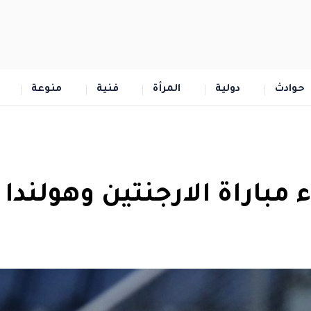
حوادث
دولية
المرأة
فنية
منوعة
مباراة الارجنتين وهولندا