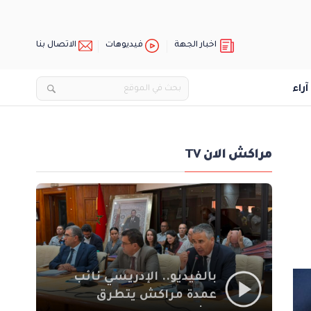
اخبار الجهة
فيديوهات
الاتصال بنا
آراء
مراكش الان TV
بالفيديو.. الإدريسي نائب
عمدة مراكش يتطرق