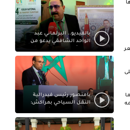
الإيمان
ا
بالفيديو.. البرلماني عبد
الواحد الشافقي يدعو من
مراكش إلى تحديث ترسانة
عر
النقل السياحي لمواكبة
رهان 2030
لى
بامنصور رئيس فيدرالية
ا
النقل السياحي بمراكش:
مه
جودة تجربة السائح
والاصلاح التشريعي
ركيزتان أساسيتان لكسب