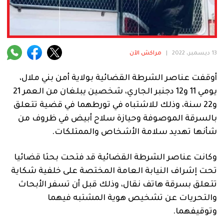
فنية
منوعة
آراء
13 ديسمبر، 2022
|
مراكش الآن
أوقفت عناصر الشرطة القضائية بولاية أمن بني ملال،
يومي 11 و12 دجنبر الجاري، شخصين يبلغان من العمر 21
.
و22 سنة، وذلك للاشتباه في تورطهما في قضية تتعلق
بالسرقة الموصوفة وحيازة سلاح أبيض في ظروف من
شأنها تهديد سلامة الأشخاص والممتلكات.
وكانت عناصر الشرطة القضائية قد فتحت بحثا قضائيا
تحت إشراف النيابة العامة المختصة على خلفية شكاية
تتعلق بسرقة هاتف نقال، وذلك قبل أن تسفر الأبحاث
والتحريات عن تشخيص هوية المشتبه فيهما
وتوقيفهما.