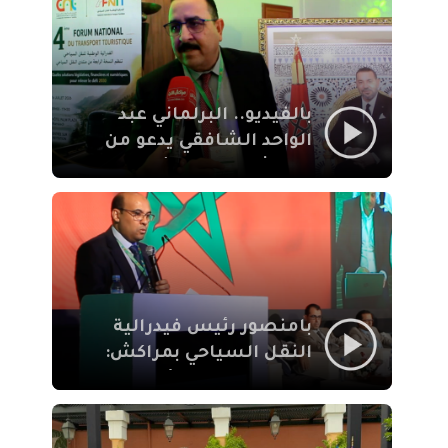
الإيمان
بالفيديو.. البرلماني عبد
الواحد الشافقي يدعو من
مراكش إلى تحديث ترسانة
النقل السياحي لمواكبة
رهان 2030
بامنصور رئيس فيدرالية
النقل السياحي بمراكش:
جودة تجربة السائح
والاصلاح التشريعي
ركيزتان أساسيتان لكسب