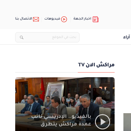
اخبار الجهة
فيديوهات
الاتصال بنا
آراء
مراكش الان TV
بالفيديو.. الإدريسي نائب
عمدة مراكش يتطرق