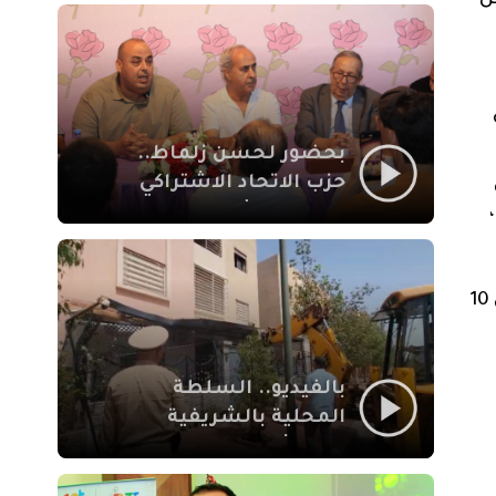
ية (من
بمراكش
بحضور لحسن زلماط..
حزب الاتحاد الاشتراكي
للقوات الشعبية يفتتح
مقراً بمقاطعة سيدي
يوسف بن علي مراكش
وأضافت المديرية العامة أن تساقطات ثلجية مرتقبة أيضا فوق المرتفعات التي يتجاوز علوها 2000 متر (من 10
بالفيديو.. السلطة
المحلية بالشريفية
بمراكش تتدخل لإزالة
بنايات غير قانونية بإقامة