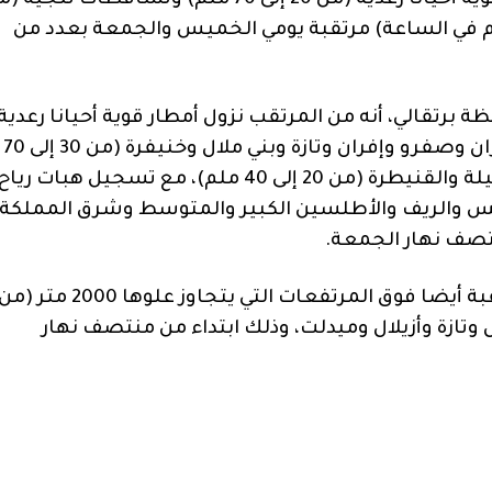
أفادت المديرية العامة للأرصاد الجوية بأن أمطارا قوية أحيانا رعدية (من 20 إلى 70 ملم) وتساقطات ثلج
 35 سم) ورياحا قوية نسبيا (من 50 إلى 70 كلم في الساعة) مرتقبة يومي الخميس والجمعة بعدد من
برتقالي، أنه من المرتقب نزول أمطار قوية أحيانا رعدية
بكل من شفشاون وتاونات وتطوان والحسيمة ووزان وصفرو وإفران وتازة وبني ملال وخنيفرة (من 30 إلى 70
ملم)، وكذا بالعرائش والفحص-أنجرة وطنجة وأصيلة والقنيطرة (من 20 إلى 40 ملم)، مع تسجيل هبات رياح
في الساعة) بالسايس والريف والأطلسين الكبير والمتوسط وشرق المملكة،
تصف نهار الجمعة.
لال وتازة وأزيلال وميدلت، وذلك ابتداء من منتصف نهار