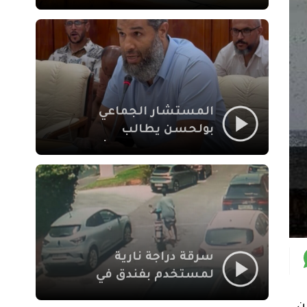
لإشكالات الملف
الاجتماعي في نقل
المحطة الطرقية إلى
العزوزية
المستشار الجماعي
بولحسن يطالب
بتوضيحات حول تعثر
أشغال شارع علال
الفاسي بمراكش
سرقة دراجة نارية
لمستخدم بفندق في
طريق الدار البيضاء