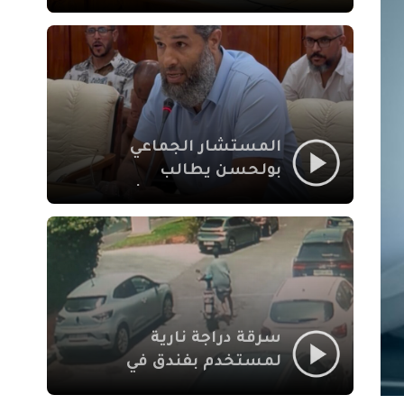
لإشكالات الملف
الاجتماعي في نقل
المحطة الطرقية إلى
العزوزية
المستشار الجماعي
بولحسن يطالب
بتوضيحات حول تعثر
أشغال شارع علال
الفاسي بمراكش
سرقة دراجة نارية
لمستخدم بفندق في
طريق الدار البيضاء