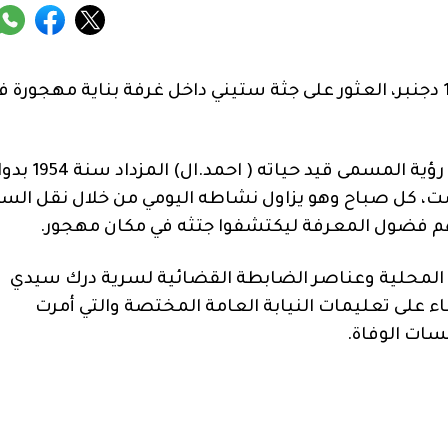
علم من مصادر عليمة، انه جرى صباح امس الاحد 18 دجنبر، العثور على جثة ستيني داخل غرفة بناية مهجورة
ووفقا لذات المصادر، فإن بعض التجار اعتادوا على رؤية المسمى قيد حياته ( احمد.ال) 
شت، كل صباح وهو يزاول نشاطه اليومي من خلال نقل الس
يهم فضول المعرفة ليكتشفوا جتثه في مكان مهجور.
 المحلية وعناصر الضابطة القضائية لسرية درك سيدي
ناء على تعليمات النيابة العامة المختصة والتي أمرت
ات الوفاة.