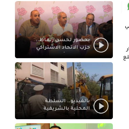
بمراكش
 في
بحضور لحسن زلماط..
حزب الاتحاد الاشتراكي
المزداد سنة 1954 بدوار
للقوات الشعبية يفتتح
لع
مقراً بمقاطعة سيدي
يوسف بن علي مراكش
بالفيديو.. السلطة
المحلية بالشريفية
بمراكش تتدخل لإزالة
بنايات غير قانونية بإقامة