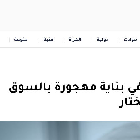
حوادث
دولية
المرأة
فنية
منوعة
في بناية مهجورة بالسوق
تار