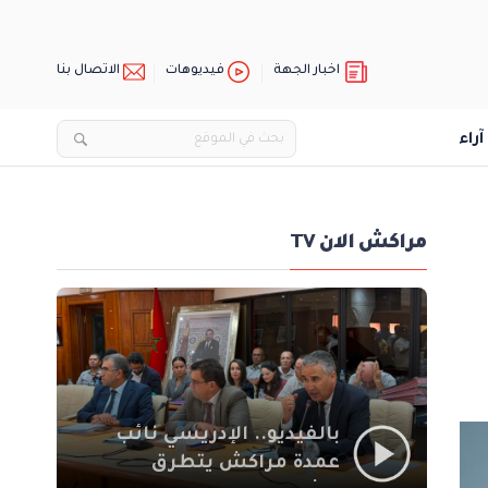
اخبار الجهة
فيديوهات
الاتصال بنا
آراء
مراكش الان TV
بالفيديو.. الإدريسي نائب
عمدة مراكش يتطرق