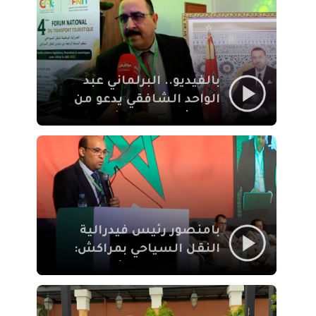
الإيمان
بالفيديو.. البرلماني عبد
الواحد الشافقي يدعو من
مراكش إلى تحديث ترسانة
النقل السياحي لمواكبة
رهان 2030
بامنصور رئيس فيدرالية
النقل السياحي بمراكش:
جودة تجربة السائح
والاصلاح التشريعي
ركيزتان أساسيتان لكسب