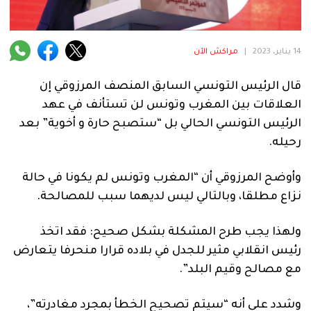
فنية
منوعة
14 يناير، 2023
|
مراكش الآن
آراء
قال الرئيس التونسي السابق المنصف المرزوقي إن
العلاقات بين المغرب وتونس لن تستأنف في عهد
الرئيس التونسي الحالي بل “ستصبح حارة و أخوية” بعد
.
رحيله.
وأوضح المرزوقي أن “المغرب وتونس لم يكونا في حالة
نزاع مطلقا، وبالتالي ليس لديهما سبب للمصالحة.
ولهذا يجب طرح المشكلة بشكل صحيح: فقد اتخذ
رئيس انقلابي مثير للجدل في بلاده قرارا منحرفا يتعارض
مع مصالح وقيم البلد”.
وشدد على أنه “سيتم تصحيح الخطأ بمجرد مغادرته”،