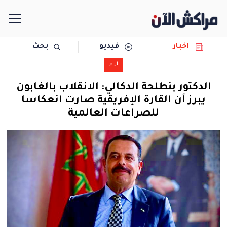
اخبار
فيديو
بحث
الرئيسية
آراء
مجتمع
الدكتور بنطلحة الدكالي: الانقلاب بالغابون
يبرز أن القارة الإفريقية صارت انعكاسا
سياسة
للصراعات العالمية
رياضة
حوادث
دولية
المرأة