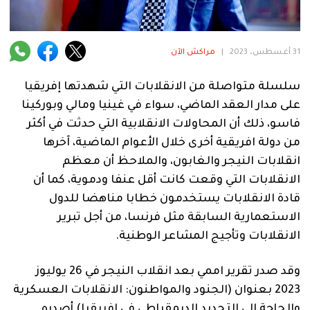
فنية
منوعة
31 أغسطس، 2023
|
مراكش الآن
آراء
سلسلة متواصلة من الانقلابات التي شهدتها إفريقيا
على مدار العقد الماضي، سواء في غينيا ومالي وبوركينا
فاسو، ذلك أن المحاولات الانقلابية التي حدثت في أكثر
.
من دولة افريقية أخرى خلال الأعوام الماضية، آخرها
انقلابات النيجر والغابون، والملاحظ أن معظم
الانقلابات التي وقعت كانت أقل عنفا ودموية، كما أن
قادة الانقلابات يستخدمون خطابا مناهضا للدول
الاستعمارية السابقة مثل فرنسا، من أجل تبرير
الانقلابات وتأجيج المشاعر الوطنية.
وقد صدر تقرير اممي بعد انقلاب النيجر في 26 يوليوز
2023 بعنوان (الجنود والمواطنون: الانقلابات العسكرية
والحاجة الى التجديد الديمقراطي في إفريقيا) أصدره