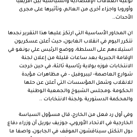
نوعية العلاقات الإقتصادية والسياسية بين افريقيا
وأوروبا واجزاء أخرى من العالم، وتأثيرها على مجرى
الأحداث..
ان المحاور الأساسية التي ارتكز عليها هذا التقرير نجدها
تتكرر اليوم في انقلاب الغابون، حيث أعلن عسكريون
استيلاءهم على السلطة، ووضع الرئيس علي بونغو في
الإقامة الجبرية بعد ساعات قليلة من إعلان لجنة
الانتخابات فوزه بولاية رئاسية ثالثة، في حين خرجت
شوارع العاصمة- ليبروفيل – في مظاهرات مؤيدة
للانقلاب وشمل المؤسسات التي أعلن عن حلها
الحكومة ،ومجلس الشيوخ والجمعية الوطنية
والمحكمة الدستورية ،ولجنة الانتخابات ..
وفي أول رد فعل من الخارج، قال مسؤول السياسة
الخارجية في الاتحاد الأوروبي، جوزيف بوريل أن وزراء دفاع
دول التكتل سيناقشون الموقف في الجابون، واصفا ما