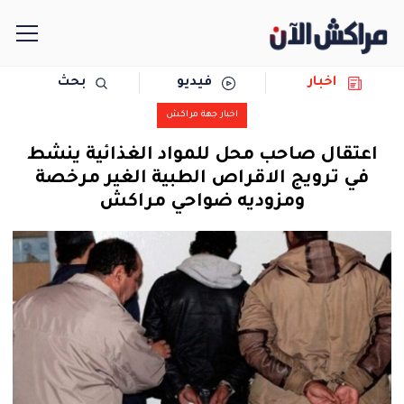
اخبار
فيديو
بحث
الرئيسية
اخبار جهة مراكش
مجتمع
اعتقال صاحب محل للمواد الغذائية ينشط
في ترويج الاقراص الطبية الغير مرخصة
سياسة
ومزوديه ضواحي مراكش
رياضة
حوادث
دولية
المرأة