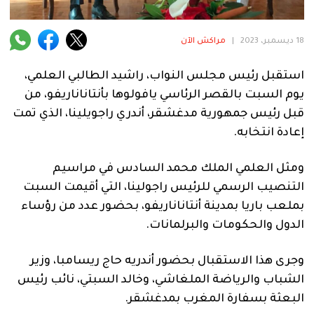
فنية
منوعة
18 ديسمبر، 2023
|
مراكش الآن
آراء
استقبل رئيس مجلس النواب، راشيد الطالبي العلمي،
يوم السبت بالقصر الرئاسي يافولوها بأنتاناناريفو، من
قبل رئيس جمهورية مدغشقر، أندري راجويلينا، الذي تمت
.
إعادة انتخابه.
ومثل العلمي الملك محمد السادس في مراسيم
التنصيب الرسمي للرئيس راجولينا، التي أقيمت السبت
بملعب باريا بمدينة أنتاناناريفو، بحضور عدد من رؤساء
الدول والحكومات والبرلمانات.
وجرى هذا الاستقبال بحضور أندريه حاج ريسامبا، وزير
الشباب والرياضة الملغاشي، وخالد السبتي، نائب رئيس
البعثة بسفارة المغرب بمدغشقر.