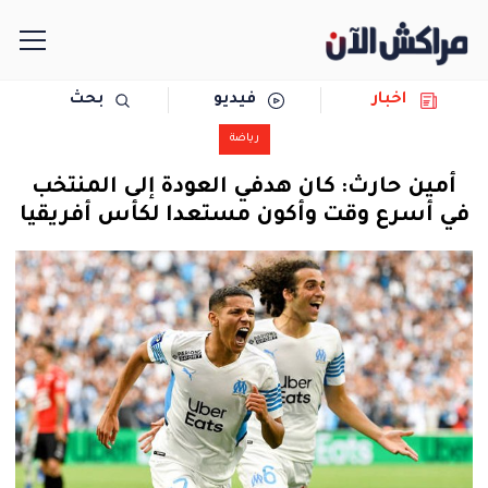
اخبار
فيديو
بحث
الرئيسية
رياضة
مجتمع
أمين حارث: كان هدفي العودة إلى المنتخب
في أسرع وقت وأكون مستعدا لكأس أفريقيا
سياسة
رياضة
حوادث
دولية
المرأة