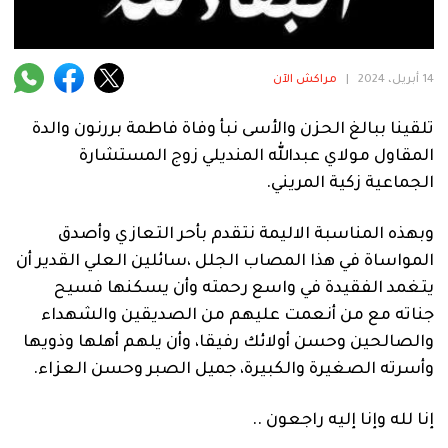
فنية
منوعة
14 أبريل، 2024
|
مراكش الآن
آراء
تلقينا ببالغ الحزن والأسى نبأ وفاة فاطمة بررنون والدة
المقاول مولاي عبدالله المنديلي زوج المستشارة
الجماعية زكية المريني.
.
وبهذه المناسبة الاليمة نتقدم بأحر التعازي وأصدق
المواساة في هذا المصاب الجلل ،سائلين العلي القدير أن
يتغمد الفقيدة في واسع رحمته وأن يسكنها فسيح
جناته مع من أنعمت عليهم من الصديقين والشهداء
والصالحين وحسن أولائك رفيقا، وأن يلهم أهلها وذويها
وأسرته الصغيرة والكبيرة، جميل الصبر وحسن العزاء.
إنا لله وإنا إليه راجعون ..