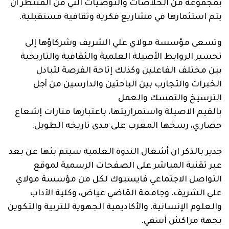
بمجموعة
من الخلاصات والتوصيات التي من المنتظر أن
يتم استثمارها في مشاريع فكرية وثقافية مستقبلية.
وتسعى مؤسسة مولاي علي الشريف وشركاؤها إلى
تجسير الروابط الأصيلة العلمية والثقافية والتاريخية
بين مختلف
الفاعلين
وكذلك إتاحة الفرصة لتبادل
الخبرات والتجارب بين الباحثين والدارسين
من أجل
الترسيخ والتمسك والعمل
بالقيم
الاصيلة
واستمراريتها
،
باعتبارها
منارات إشعاع
حضاري، رسخها المغرب على مدى تاريخه الطويل
.
جدير بالذكر ان أشغال الندوة العلمية سيتم بثها عن بعد
عبر تقنية المباشر على الصفحات الرسمية لموقع
التواصل الاجتماعي
فايسبوك
لكل من مؤسسة مولاي
علي الشريف، و
جامعة القاضي
عياض، وكلية الآداب
والعلوم الإنسانية، والأكاد
يمية الجهوية للتربية والتكوين
بجهة مراكش آسفي.