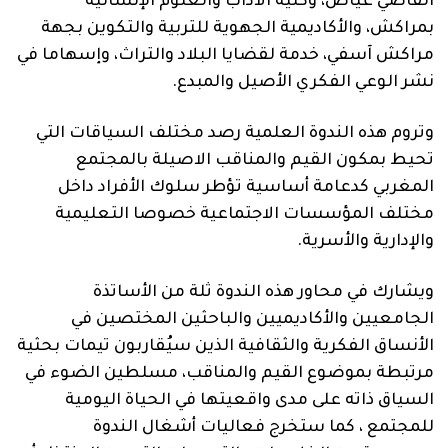
القاضي عياض، وكلية الآداب والعلوم الإنسانية
بمراكش، والأكاديمية الجهوية للتربية والتكوين بجهة
مراكش آسفي، خدمة لقضايا البلاد
والتراث
، و
إ
سهاما في
نشر الوعي الفكري الأصيل والمبدع.
وتروم هذه الندوة العلمية رصد مختلف السياقات التي
تحيط بمكون
القيم والمناقب
الاصيلة
بالمجتمع
المغربي
كدعامة
أساسية تؤطر سلوك الأفراد داخل
مختلف المؤسسات الاجتماعية
خصوصا
التعليمية
والإدارية
والأسرية
.
ويشارك في محاور هذه الندوة ثلة من الأساتذة
الجامعيين و
الأكاديميين والباحثين المختصين في
الأنساق
الفكرية والثقافية الذين سيُقاربون
تيمات
بحثية
مرتبطة
بموضوع القيم والمناقب،
مسلطين الضوء في
السياق ذاته على
مدى واقعيتها في الحياة اليومية
للمجتمع ،
كما ستخرج
فعاليات أشغال الندوة