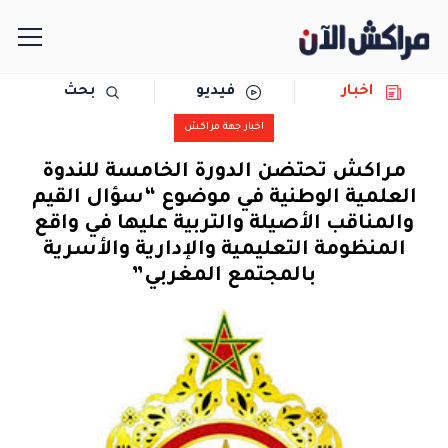
اخبار
فيديو
بحث
الرئيسية
اخبار جهة مراكش
مجتمع
مراكش تحتضن الدورة الخامسة للندوة
العلمية الوطنية في موضوع “سؤال القيم
سياسة
والمناقب الأصيلة والتربية عليها في واقع
المنظومة التعليمية والإدارية والأسرية
رياضة
بالمجتمع المغربي”
حوادث
دولية
المرأة