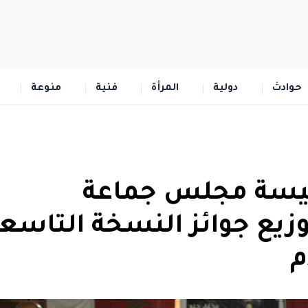
حوادث
دولية
المرأة
فنية
منوعة
رئيسة مجلس جماعة
يع جوائز النسخة التاسع
م