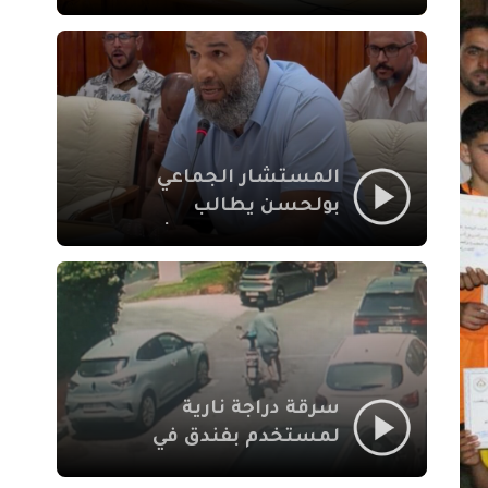
لإشكالات الملف
الاجتماعي في نقل
المحطة الطرقية إلى
العزوزية
المستشار الجماعي
بولحسن يطالب
بتوضيحات حول تعثر
أشغال شارع علال
الفاسي بمراكش
سرقة دراجة نارية
لمستخدم بفندق في
طريق الدار البيضاء