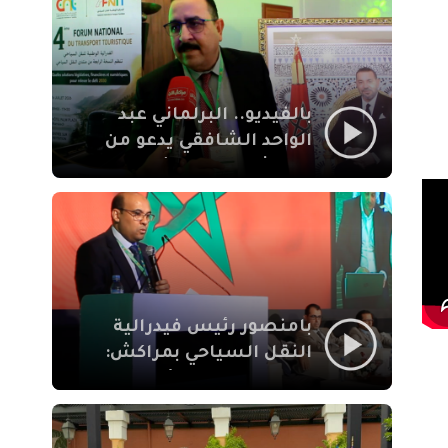
الإيمان
بالفيديو.. البرلماني عبد
الواحد الشافقي يدعو من
مراكش إلى تحديث ترسانة
النقل السياحي لمواكبة
رهان 2030
بامنصور رئيس فيدرالية
النقل السياحي بمراكش:
جودة تجربة السائح
والاصلاح التشريعي
ركيزتان أساسيتان لكسب