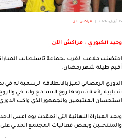
15 أبريل، 2024
|
مراكش الآن
وحيد الكبوري – مراكش الآن
احتضنت ملاعب القرب بجماعة تاسلطانت المباراة 
أقيم طيلة شهر رمضان.
الدوري الرمضاني تميز بالانطلاقة الرسمية له في 
شبابية رائعة تسودها روح التسامح والتآخي والروح
استحسان المتتبعين والجمهور الذي واكب الدوري ف
وبعد المباراة النهائية التي انعقدت يوم امس ا
والمنتخبين وبعض فعاليات المجتمع المدني على توز