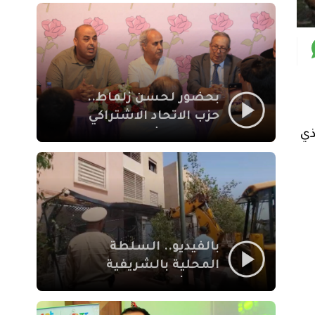
بمراكش
بحضور لحسن زلماط..
حزب الاتحاد الاشتراكي
للقوات الشعبية يفتتح
ذي
مقراً بمقاطعة سيدي
يوسف بن علي مراكش
بالفيديو.. السلطة
المحلية بالشريفية
بمراكش تتدخل لإزالة
بنايات غير قانونية بإقامة