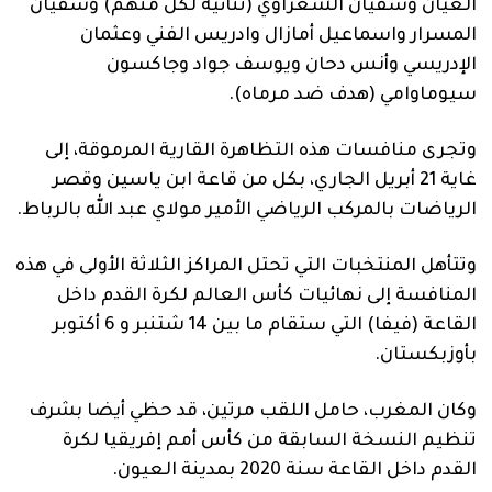
العيان وسفيان الشعراوي (ثنائية لكل منهم) وسفيان
المسرار واسماعيل أمازال وادريس الفني وعثمان
الإدريسي وأنس دحان ويوسف جواد وجاكسون
سيوماوامي (هدف ضد مرماه).
وتجرى منافسات هذه التظاهرة القارية المرموقة، إلى
غاية 21 أبريل الجاري، بكل من قاعة ابن ياسين وقصر
الرياضات بالمركب الرياضي الأمير مولاي عبد الله بالرباط.
وتتأهل المنتخبات التي تحتل المراكز الثلاثة الأولى في هذه
المنافسة إلى نهائيات كأس العالم لكرة القدم داخل
القاعة (فيفا) التي ستقام ما بين 14 شتنبر و 6 أكتوبر
بأوزبكستان.
وكان المغرب، حامل اللقب مرتين، قد حظي أيضا بشرف
تنظيم النسخة السابقة من كأس أمم إفريقيا لكرة
القدم داخل القاعة سنة 2020 بمدينة العيون.