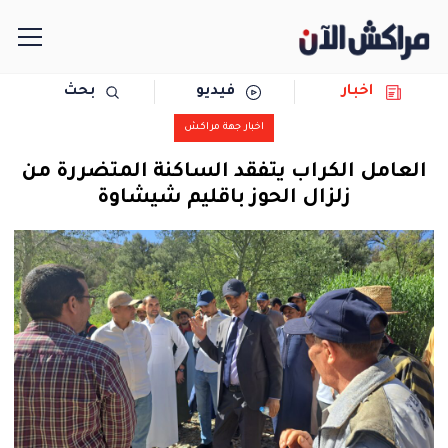
اخبار
فيديو
بحث
الرئيسية
اخبار جهة مراكش
مجتمع
العامل الكراب يتفقد الساكنة المتضررة من
زلزال الحوز باقليم شيشاوة
سياسة
رياضة
حوادث
دولية
المرأة