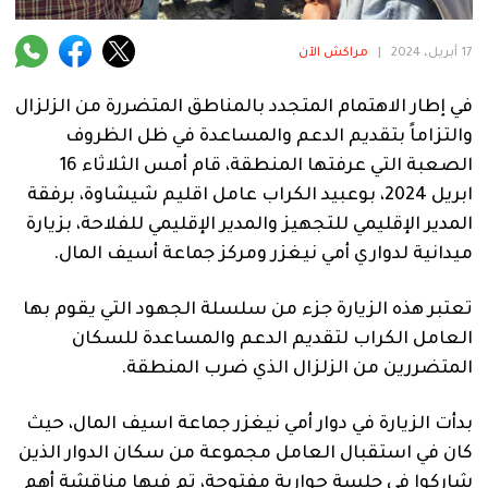
فنية
17 أبريل، 2024
|
مراكش الآن
منوعة
في إطار الاهتمام المتجدد بالمناطق المتضررة من الزلزال
آراء
والتزاماً بتقديم الدعم والمساعدة في ظل الظروف
الصعبة التي عرفتها المنطقة، قام أمس الثلاثاء 16
ابريل 2024، بوعبيد الكراب عامل اقليم شيشاوة، برفقة
.
المدير الإقليمي للتجهيز والمدير الإقليمي للفلاحة، بزيارة
ميدانية لدواري أمي نيغزر ومركز جماعة أسيف المال.
تعتبر هذه الزيارة جزء من سلسلة الجهود التي يقوم بها
العامل الكراب لتقديم الدعم والمساعدة للسكان
المتضررين من الزلزال الذي ضرب المنطقة.
بدأت الزيارة في دوار أمي نيغزر جماعة اسيف المال، حيث
كان في استقبال العامل مجموعة من سكان الدوار الذين
شاركوا في جلسة حوارية مفتوحة، تم فيها مناقشة أهم