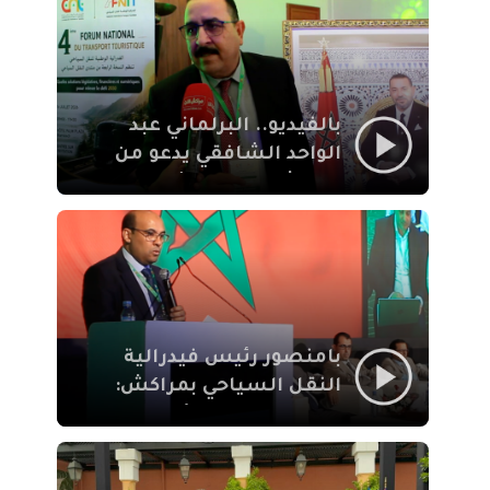
الإيمان
بالفيديو.. البرلماني عبد
الواحد الشافقي يدعو من
مراكش إلى تحديث ترسانة
النقل السياحي لمواكبة
رهان 2030
بامنصور رئيس فيدرالية
النقل السياحي بمراكش:
جودة تجربة السائح
والاصلاح التشريعي
ركيزتان أساسيتان لكسب