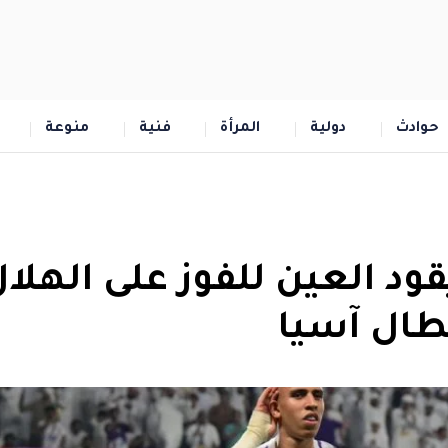
حوادث
دولية
المرأة
فنية
منوعة
د العين للفوز على الهلا
طال آسيا