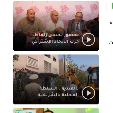
بمراكش
م
بحضور لحسن زلماط..
حزب الاتحاد الاشتراكي
ث
للقوات الشعبية يفتتح
مقراً بمقاطعة سيدي
يوسف بن علي مراكش
بالفيديو.. السلطة
المحلية بالشريفية
بمراكش تتدخل لإزالة
بنايات غير قانونية بإقامة