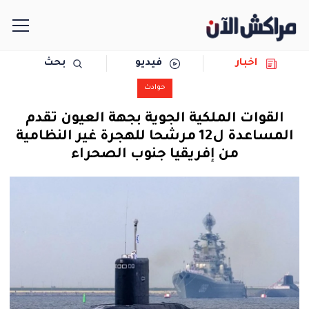
اخبار
فيديو
بحث
الرئيسية
حوادث
مجتمع
القوات الملكية الجوية بجهة العيون تقدم
المساعدة ل12 مرشحا للهجرة غير النظامية
سياسة
من إفريقيا جنوب الصحراء
رياضة
حوادث
دولية
المرأة