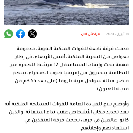
فنية
منوعة
آراء
18 أبريل، 2024
|
مراكش الآن
قدمت فرقة تابعة للقوات الملكية الجوية، مدعومة
.
بغواص من البحرية الملكية، أمس الأربعاء، في إطار
مهمة بحث وإنقاذ، المساعدة ل 12 مرشحا للهجرة غير
النظامية ينحدرون من إفريقيا جنوب الصحراء، بينهم
قاصر، قبالة سواحل قرية تاروما (على بعد 55 كم من
مدينة العيون).
وأوضح بلاغ للقيادة العامة للقوات المسلحة الملكية أنه
بعد تحديد مكان الأشخاص عقب نداء استغاثة، والذين
كانوا عالقين في جرف، نجحت فرقة المنقذين في
استعادتهم وإجلائهم.