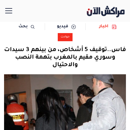
اخبار
فيديو
بحث
الرئيسية
حوادث
مجتمع
فاس..توقيف 5 أشخاص، من بينهم 3 سيدات
وسوري مقيم بالمغرب بتهمة النصب
سياسة
والاحتيال
رياضة
حوادث
دولية
المرأة