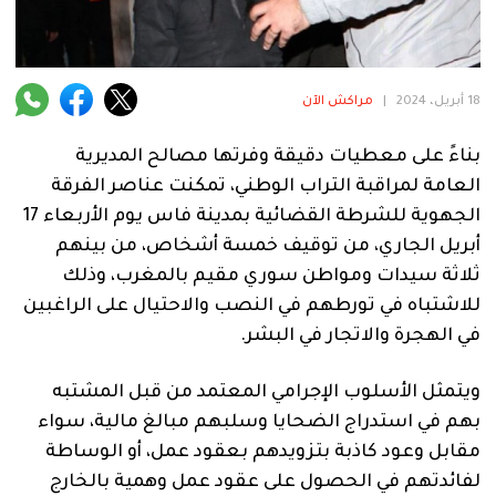
فنية
منوعة
18 أبريل، 2024
|
مراكش الآن
آراء
بناءً على معطيات دقيقة وفرتها مصالح المديرية
العامة لمراقبة التراب الوطني، تمكنت عناصر الفرقة
.
الجهوية للشرطة القضائية بمدينة فاس يوم الأربعاء 17
أبريل الجاري، من توقيف خمسة أشخاص، من بينهم
ثلاثة سيدات ومواطن سوري مقيم بالمغرب، وذلك
للاشتباه في تورطهم في النصب والاحتيال على الراغبين
في الهجرة والاتجار في البشر.
ويتمثل الأسلوب الإجرامي المعتمد من قبل المشتبه
بهم في استدراج الضحايا وسلبهم مبالغ مالية، سواء
مقابل وعود كاذبة بتزويدهم بعقود عمل، أو الوساطة
لفائدتهم في الحصول على عقود عمل وهمية بالخارج