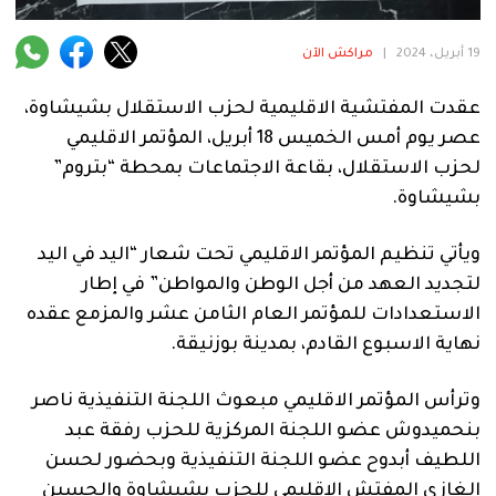
فنية
19 أبريل، 2024
|
مراكش الآن
منوعة
عقدت المفتشية الاقليمية لحزب الاستقلال بشيشاوة،
آراء
عصر يوم أمس الخميس 18 أبريل، المؤتمر الاقليمي
لحزب الاستقلال، بقاعة الاجتماعات بمحطة “بتروم”
بشيشاوة.
.
ويأتي تنظيم المؤتمر الاقليمي تحت شعار “اليد في اليد
لتجديد العهد من أجل الوطن والمواطن” في إطار
الاستعدادات للمؤتمر العام الثامن عشر والمزمع عقده
نهاية الاسبوع القادم، بمدينة بوزنيقة.
وترأس المؤتمر الاقليمي مبعوث اللجنة التنفيذية ناصر
بنحميدوش عضو اللجنة المركزية للحزب رفقة عبد
اللطيف أبدوح عضو اللجنة التنفيذية وبحضور لحسن
الغازي المفتش الإقليمي للحزب بشيشاوة والحسين