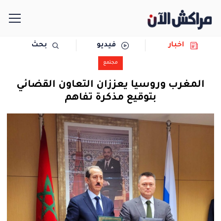
اخبار
فيديو
بحث
الرئيسية
مجتمع
مجتمع
المغرب وروسيا يعززان التعاون القضائي
بتوقيع مذكرة تفاهم
سياسة
رياضة
حوادث
دولية
المرأة