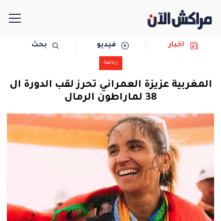
اخبار
فيديو
بحث
الرئيسية
رياضة
مجتمع
المغربية عزيزة العمراني تحرز لقب الدورة ال
38 لماراطون الرمال
سياسة
رياضة
حوادث
دولية
المرأة