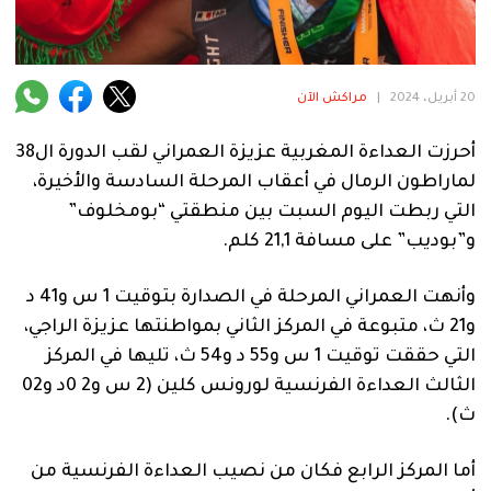
فنية
منوعة
20 أبريل، 2024
|
مراكش الآن
آراء
أحرزت العداءة المغربية عزيزة العمراني لقب الدورة ال38
لماراطون الرمال في أعقاب المرحلة السادسة والأخيرة،
.
التي ربطت اليوم السبت بين منطقتي “بومخلوف”
و”بوديب” على مسافة 21,1 كلم.
وأنهت العمراني المرحلة في الصدارة بتوقيت 1 س و41 د
و21 ث، متبوعة في المركز الثاني بمواطنتها عزيزة الراجي،
التي حققت توقيت 1 س و55 د و54 ث، تليها في المركز
الثالث العداءة الفرنسية لورونس كلين (2 س و2 0د و02
ث).
أما المركز الرابع فكان من نصيب العداءة الفرنسية من