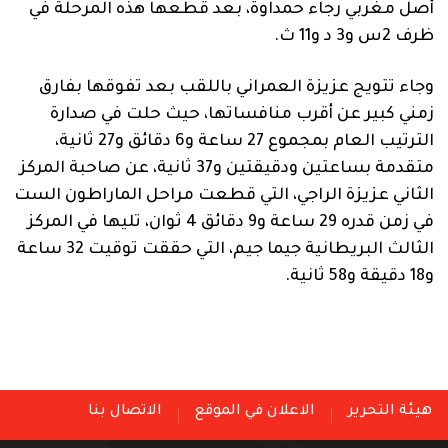
أصل مغربي رجاء حمداوة، بعد قطعها هذه المرحلة في
ظرف 2س و3 د و11 ث.
وجاء تتويج عزيزة العمراني باللقب بعد تفوقها بفارق
زمني كبير عن أقرب منافساتها، حيث حلت في صدارة
الترتيب العام بمجموع 27 ساعة و6 دقائق و27 ثانية،
متقدمة بساعتين ودقيقتين و37 ثانية، عن صاحبة المركز
الثاني عزيزة الراجي، التي قطعت مراحل الماراطون الست
في زمن قدره 29 ساعة و9 دقائق 4 ثوان، تليها في المركز
الثالث البريطانية جيما جيم، التي حققت توقيت 32 ساعة
و18 دقيقة و58 ثانية.
هيئة التحرير
الاعلان في الموقع
الاتصال بنا