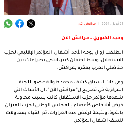
فنية
منوعة
21 أبريل، 2024
|
مراكش الآن
آراء
وحيد الكبوري – مراكش الآن
انطلقت زوال يومه الأحد، أشغال المؤتمر الإقليمي لحزب
.
الاستقلال، وسط احتقان كبير، انتهى بصراعات بين
مناضلي الحزب بمقره بمراكش.
وفي ذات السياق كشف محمد طوالة عضو اللجنة
المركزية في تصريح ل”مراكش الآن”، ان الأحداث التي
شهدها مؤتمر حزب الاستقلال كانت بسبب محاولة
فرض أشخاص كأعضاء بالمجلس الوطني لحزب الميزان
بالقوة، ونتيجة لرفض هذه القرارات، تم القيام بمحاولات
لنسف اشغال المؤتمر.