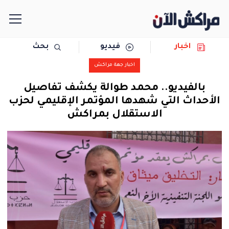
اخبار
فيديو
بحث
الرئيسية
اخبار جهة مراكش
مجتمع
بالفيديو.. محمد طوالة يكشف تفاصيل
الأحداث التي شهدها المؤتمر الإقليمي لحزب
سياسة
الاستقلال بمراكش
رياضة
حوادث
دولية
المرأة