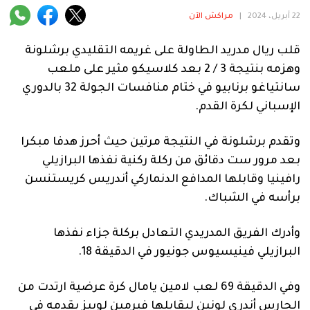
فنية
22 أبريل، 2024
|
مراكش الآن
منوعة
قلب ريال مدريد الطاولة على غريمه التقليدي برشلونة
وهزمه بنتيجة 3 / 2 بعد كلاسيكو مثير على ملعب
آراء
سانتياغو برنابيو في ختام منافسات الجولة 32 بالدوري
الإسباني لكرة القدم.
.
وتقدم برشلونة في النتيجة مرتين حيث أحرز هدفا مبكرا
بعد مرور ست دقائق من ركلة ركنية نفذها البرازيلي
رافينيا وقابلها المدافع الدنماركي أندريس كريستنسن
برأسه في الشباك.
وأدرك الفريق المدريدي التعادل بركلة جزاء نفذها
البرازيلي فينيسيوس جونيور في الدقيقة 18.
وفي الدقيقة 69 لعب لامين يامال كرة عرضية ارتدت من
الحارس أندري لونين ليقابلها فيرمين لوبيز بقدمه في