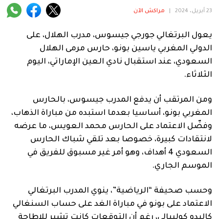
فنية
23 أبريل، 2024
|
مراكش الآن
منوعة
يعول البرتغالي جورجي جيسوس، مدرب الهلال، على
الدولي المغربي ياسين بونو، حارس مرمى الهلال
آراء
السعودي، عند استقبال نادي العين الإماراتي، اليوم
الثلاثاء.
.
ومن المرتقب أن يدفع المدرب جيسوس، بالحارس
المغربي بونو، أساسيا بعدما استبده من مباراة الذهاب،
وفضّل الاعتماد على الحارس محمد العويس، ما عرضه
لانتقادات كبيرة، خصوصا بعد تلقي شباك الحارس
السعودي 4 أهداف، وهو أمر غير مسبوق للفريق في
الموسم الجاري.
وحسب صحيفة “الرياضية”، ينوي المدرب البرتغالي
الاعتماد على بونو في مباراة الغد على حساب السنغالي
كاليدو كوليبالي، رغم أن التوقعات كانت تشير للإطاحة