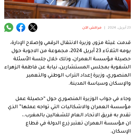
فنية
منوعة
23 أبريل، 2024
|
مراكش الآن
آراء
قدمت غيثة مزور، وزيرة الانتقال الرقمي وإصلاح الإدارة،
يومه الثلاثاء 23 أبريل 2024، مجموعة من الاجوبة حول
.
حصيلة مؤسسة العمران، وذلك خلال جلسة الأسئلة
الشفوية بمجلس المستشارين، نيابة عن فاطمة الزهراء
المنصوري، وزيرة إعداد التراب الوطني والتعمير
والإسكان وسياسة المدينة.
وجاء في جواب الوزيرة المنصوري حول
“حصيلة عمل
مؤسسة العمران والاشكاليات التي تواجه عملها” الذي
تقدم به
فريق الاتحاد العام للشغالين بالمغرب.،
ان
مؤسسة العمران تعتبر ذِرع الدولة في قطاع
الإسكان.