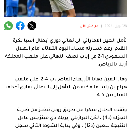
فنية
منوعة
23 أبريل، 2024
|
مراكش الآن
آراء
تأهل العين الاماراتي إلى نهائي دوري أبطال آسيا لكرة
القدم، رغم خسارته مساء اليوم الثلاثاء أمام الهلال
.
السعودي 1-2 في إياب نصف النهائي على ملعب المملكة
أرينا بالرياض.
وفاز العين ذهابا الأربعاء الماضي ب 4-2، على ملعب
هزاع بن زايد، ما مكنه من التأهل إلى النهائي بفارق أهداف
المباراتين 5-4.
وتقدم الهلال مبكرا عن طريق روبن نيفيز من ضربة
الجزاء (د4) ، لكن البرازيلي إيريك دي مينزيس عادل
النتيجة للعين (د12) . وفي بداية الشوط الثاني سجل