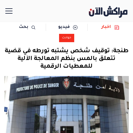
اخبار
فيديو
بحث
الرئيسية
حوادث
مجتمع
طنجة: توقيف شخص يشتبه تورطه في قضية
تتعلق بالمس بنظم المعالجة الآلية
سياسة
للمعطيات الرقمية
رياضة
حوادث
دولية
المرأة