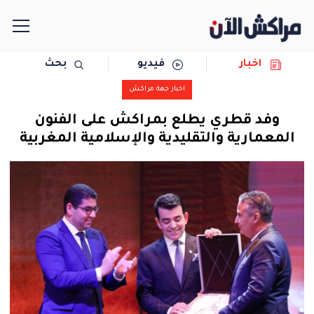
اخبار
فيديو
بحث
الرئيسية
اخبار جهة مراكش
مجتمع
وفد قطري يطلع بمراكش على الفنون
المعمارية والتقليدية والإسلامية المغربية
سياسة
رياضة
حوادث
دولية
المرأة