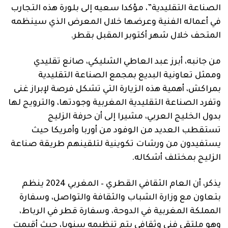
الصناعة التقليدية”، مؤكدا سعيه إلى بلورة هذه التجارب
في أعماله الفنية وعرضها خلال المعرض الذي سينظمه
المتحف خلال شهر أكتوبر المقبل بقطر.
من جانبه، أبرز عبد العاطي الشليكي، صانع تقليدي
وممثل تعاونية البديع بمجمع الصناعة التقليدية
بمراكش، أهمية هذه الزيارة التي تشكل فرصة لإبراز غنى
وتفرد الصناعة التقليدية المغربية وجودتها، والترويج لها
بدول الخليج العربي، مشيرا إلى أن حرفة الزليج
تستقطب العديد من الوفود من أوربا وأمريكا حيث
يستفيدون من ورشات تكوينية لتلقينهم طريقة صناعة
الزليج بمختلف أشكاله.
يذكر، أن العام الثقافي القطري – المغربي 2024 ينظم
بتعاون مع وزارة الشباب والثقافة والتواصل، وسفارة
المملكة المغربية في الدوحة، وسفارة قطر في الرباط،
وهو ملتقى فني وثقافي يتم تنظيمه سنويا، حيث أقيمت