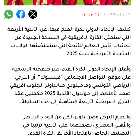
فنية
27 أبريل، 2024
|
مراكش الآن
منوعة
كشف الإتحاد الدولي لكرة القدم فيفا، عن الأندية الأربعة
آراء
التي ستمثل القارة الإفريقية في النسخة الجديدة من
نهائيات كأس العالم للأندية التي ستحتضنها الولايات
المتحدة الأمريكية سنة 2025.
.
وأعلن الإتحاد الدولي لكرة القدم، عبر صفحته الرسمية
على موقع التواصل الاجتماعي “فيسبوك”، أن الترجي
الرياضي التونسي وماميلودي صانداونز الجنوب افريقي
ضمنا تأهلهما إلى مونديال الأندية 2025 مكملين عقد
الفرق الافريقية الأربعة المتأهلة إلى هذه البطولة.
وانضم الترجي وصن داونز، لكل من الوداد الرياضي
والأهلي المصري، بصفتهما أعلى الأندية ترتيبا في
التصنيف الخاص بالاتحاد الأفريقي لكرة القدم.