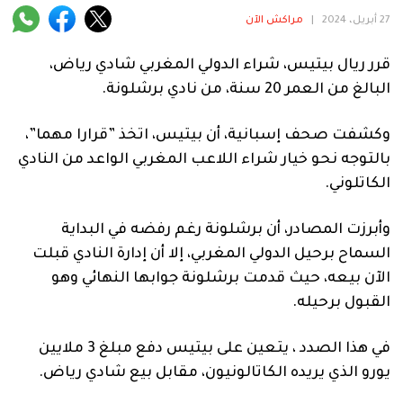
فنية
27 أبريل، 2024
|
مراكش الآن
منوعة
قرر ريال بيتيس، شراء الدولي المغربي شادي رياض،
البالغ من العمر 20 سنة، من نادي برشلونة.
آراء
وكشفت صحف إسبانية، أن بيتيس، اتخذ ”قرارا مهما”،
بالتوجه نحو خيار شراء اللاعب المغربي الواعد من النادي
.
الكاتلوني.
وأبرزت المصادر، أن برشلونة رغم رفضه في البداية
السماح برحيل الدولي المغربي، إلا أن إدارة النادي قبلت
الآن بيعه، حيث قدمت برشلونة جوابها النهائي وهو
القبول برحيله.
في هذا الصدد ، يتعين على بيتيس دفع مبلغ 3 ملايين
يورو الذي يريده الكاتالونيون، مقابل بيع شادي رياض.