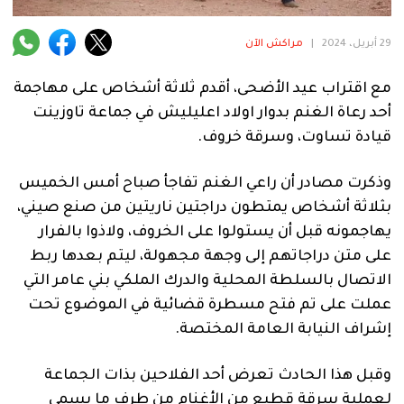
فنية
29 أبريل، 2024
|
مراكش الآن
منوعة
مع اقتراب عيد الأضحى، أقدم ثلاثة أشخاص على مهاجمة
آراء
أحد رعاة الغنم بدوار اولاد اعليليش في جماعة تاوزينت
قيادة تساوت، وسرقة خروف.
.
وذكرت مصادر أن راعي الغنم تفاجأ صباح أمس الخميس
بثلاثة أشخاص يمتطون دراجتين ناريتين من صنع صيني،
يهاجمونه قبل أن يستولوا على الخروف، ولاذوا بالفرار
على متن دراجاتهم إلى وجهة مجهولة، ليتم بعدها ربط
الاتصال بالسلطة المحلية والدرك الملكي بني عامر التي
عملت على تم فتح مسطرة قضائية في الموضوع تحت
إشراف النيابة العامة المختصة.
وقبل هذا الحادث تعرض أحد الفلاحين بذات الجماعة
لعملية سرقة قطيع من الأغنام من طرف ما يسمى