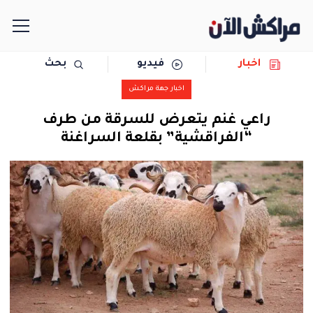
اخبار
فيديو
بحث
الرئيسية
اخبار جهة مراكش
مجتمع
راعي غنم يتعرض للسرقة من طرف
“الفراقشية” بقلعة السراغنة
سياسة
رياضة
حوادث
دولية
المرأة