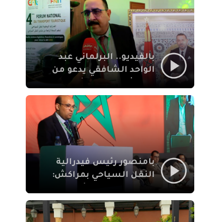
الإيمان
بالفيديو.. البرلماني عبد
الواحد الشافقي يدعو من
مراكش إلى تحديث ترسانة
النقل السياحي لمواكبة
رهان 2030
بامنصور رئيس فيدرالية
النقل السياحي بمراكش:
جودة تجربة السائح
والاصلاح التشريعي
ركيزتان أساسيتان لكسب