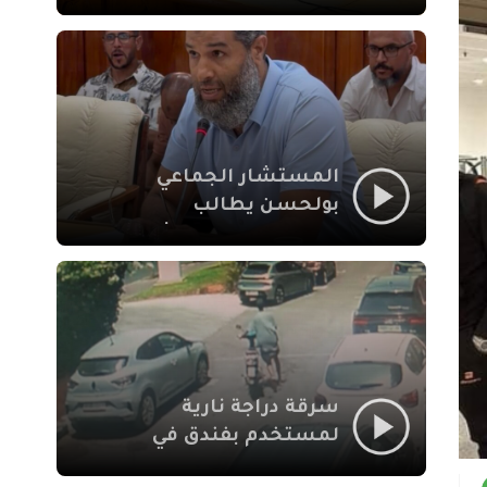
لإشكالات الملف
الاجتماعي في نقل
المحطة الطرقية إلى
العزوزية
المستشار الجماعي
بولحسن يطالب
بتوضيحات حول تعثر
أشغال شارع علال
الفاسي بمراكش
سرقة دراجة نارية
لمستخدم بفندق في
طريق الدار البيضاء