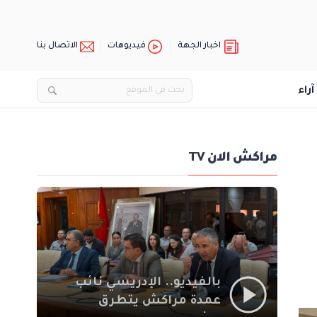
اخبار الجهة
فيديوهات
الاتصال بنا
آراء
مراكش الان TV
بالفيديو.. الإدريسي نائب
عمدة مراكش يتطرق