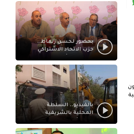
بمراكش
بحضور لحسن زلماط..
حزب الاتحاد الاشتراكي
للقوات الشعبية يفتتح
مقراً بمقاطعة سيدي
يوسف بن علي مراكش
ون
ية
بالفيديو.. السلطة
المحلية بالشريفية
بمراكش تتدخل لإزالة
بنايات غير قانونية بإقامة