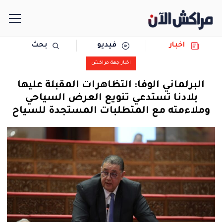
اخبار
فيديو
بحث
الرئيسية
اخبار جهة مراكش
مجتمع
البرلماني الوفا: التظاهرات المقبلة عليها
بلادنا تستدعي تنويع العرض السياحي
سياسة
وملاءمته مع المتطلبات المستجدة للسياح
رياضة
حوادث
دولية
المرأة