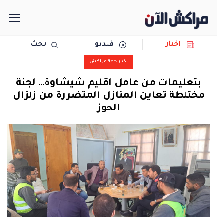
اخبار
فيديو
بحث
الرئيسية
اخبار جهة مراكش
مجتمع
بتعليمات من عامل اقليم شيشاوة… لجنة
مختلطة تعاين المنازل المتضررة من زلزال
سياسة
الحوز
رياضة
حوادث
دولية
المرأة