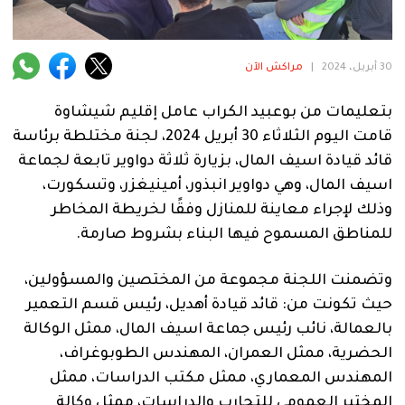
فنية
منوعة
30 أبريل، 2024
|
مراكش الآن
آراء
بتعليمات من بوعبيد الكراب عامل إقليم شيشاوة
قامت اليوم الثلاثاء 30 أبريل 2024، لجنة مختلطة برئاسة
قائد قيادة اسيف المال، بزيارة ثلاثة دواوير تابعة لجماعة
.
اسيف المال، وهي دواوير انبذور، أمينيغزر، وتسكورت،
وذلك لإجراء معاينة للمنازل وفقًا لخريطة المخاطر
للمناطق المسموح فيها البناء بشروط صارمة.
وتضمنت اللجنة مجموعة من المختصين والمسؤولين،
حيث تكونت من: قائد قيادة أهديل، رئيس قسم التعمير
بالعمالة، نائب رئيس جماعة اسيف المال، ممثل الوكالة
الحضرية، ممثل العمران، المهندس الطوبوغراف،
المهندس المعماري، ممثل مكتب الدراسات، ممثل
المختبر العمومي للتجارب والدراسات، ممثل وكالة