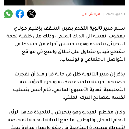
فنية
منوعة
1 مايو، 2024
|
مراكش الآن
سلم مدير ثانوية التقدم بعين الشقف بإقليم مولاي
آراء
يعقوب، نفسه الى الدرك الملكي، وذلك على خلفية تهمة
التحرش بتلميذة وهو يتحسس أجزاء من جسدها في
مقطع فيديو متداول على نطاق واسع في مواقع
.
التواصل الاجتماعي والوتساب.
يذكر إن مدير الثانوية ظل في حالة فرار منذ أن تفجرت
فضيحة تحرشه بتلميذة بمكتبه وبحرم المؤسسة
التعليمية، نهاية الأسبوع الماضي، قام أمس بتسليم
نفسه لمصالح الدرك الملكي.
وكان مقطع الفيديو وهو يتحرش بالتلميذة قد هز الرأي
العام المحلي والوطني. ما دفع النيابة العامة المختصة
لتحريك مسطرة المتابعة في حقه وإصدار مذكرة بحث