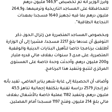
وأبرز الوزير أنه تم تخصيص “146,9 مليون درهم
للمحافظة على المساجد التاريخية وترميمها، و264,9
مليون درهم بما فيه تجهيز 1640 مسجدا بمعدات
النجاعة الطاقية”.
وبخصوص المساجد المتضررة من زلزال الحوز، ذكر
التوفيق أن عددها بلغ 2217 مسجدا، مشيرا إلى أن الوزارة
أطلقت برنامجا خاصا لتأهيل البنايات الدينية والوقفية
المتضررة، على مدى 3 سنوات بغلاف مالي قدره مليار
و200 مليون درهم، وأحدثت وحدة خاصة على المستوى
المركزي لتتبع وتنفيذ هذا البرنامج.
وأضاف أن الحصيلة إلى غاية شهر يناير الماضي، تفيد بأنه
تم إنجاز 2579 دراسة تقنية بتكلفة إجمالية تناهز 45,5
مليون درهم، وتنفيذ 1182 عملية خاصة بالأشغال بغلاف
مالي بلغ 214 مليون، وفتح 1197 مسجدا أمام المصلين.