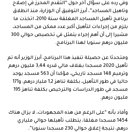
وفي رده على سؤال آخر حول “التقدم المحرز في إصلاح
وتاهيل المساجد”، أبرز التوفيق أن الوزارة، منذ انطلاق
برنامج تأهيل المساجد المغلقة سنة 2010، اتخذت ما
يلزم من إجراءات لتأهيل أكبر عدد ممكن من المساجد،
مشيرا إلى أن أهم إجراء يتمثل في تخصيص حوالي 300
مليون درهم سنويا لهذا البرنامج.
ومتحدثا عن حصيلة تنفيذ هذا البرنامج، أبرز الوزير أنه تم
تأهيل 2020 مسجدا بغلاف مالي قدره 3,44 مليون درهم
وترميم 148 مسجد تاريخي، مؤكدا أن 563 مسجد يوجد
حاليا في طور التأهيل، بكلفة تناهز 1,2 مليار درهم، و171
مسجد في طور الدراسات والترخيص بكلفة تناهز 195
مليون درهم.
وأفاد بأنه “على الرغم من هذه المجهودات، لا يزال هناك
1454 مسجدا مغلقا، يتطلب تأهيلها حوالي ملياري
درهم، نتيجة إغلاق حوالي 230 مسجدا سنويا”.