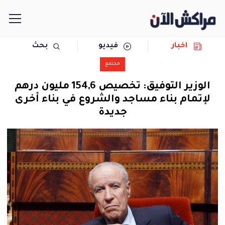
اخبار
فيديو
بحث
الرئيسية
مجتمع
مجتمع
الوزير التوفيق: تخصيص 154,6 مليون درهم
لإتمام بناء مساجد والشروع في بناء أخرى
سياسة
جديدة
رياضة
حوادث
دولية
المرأة