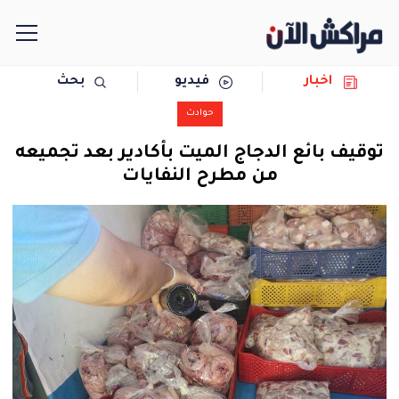
اخبار
فيديو
بحث
الرئيسية
حوادث
مجتمع
توقيف بائع الدجاج الميت بأكادير بعد تجميعه
من مطرح النفايات
سياسة
رياضة
حوادث
دولية
المرأة