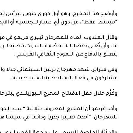
وأوضح هذا المخرج، وهو أول كوري جنوبي يترأس لجنة
“قيمتها فقط”، من دون أي اعتبار للجنسية أو الايد
وقال المندوب العام للمهرجان تييري فريمو في مؤ
ما، وأن يُعنى بقضايا لا تخصّه مباشرة”، مضيفا ان
يتعلق بالدفاع عن النموذج الثقافي الفرنسي.
وفي فبراير، شهد مهرجان برلين السينمائي جدلا وا
مشاركون في فعالياته للقضية الفلسطينية.
وكُرَّم خلال حفل الافتتاح المخرج النيوزيلندي بيت
وأكد فريمو أن المخرج المعروف بثلاثية “سيد الخوات
للمهرجان، “أحدث تغييرا جذريا ودائما في سينما ه