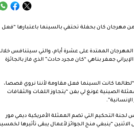
من مهرجان كان بحفلة تحتفي بالسينما باعتبارها “فعل
المهرجان الممتدة على عشرة أيام، والتي سيتنافس خلال
لإيراني جعفر بناهي “كان مجرد حادث” الذي فاز بالجائزة
ح “لطالما كانت السينما فعل مقاومة لأننا نروي قصصا،
ثلة الصينية غونغ لي بفن “يتجاوز اللغات والثقافات
الإنسانية”.
 لجنة التحكيم التي تضم الممثلة الأمريكية ديمي مور
لاثنين “ينبغي منح الجوائز لأعمال يبقى تأثيرها لخمسي