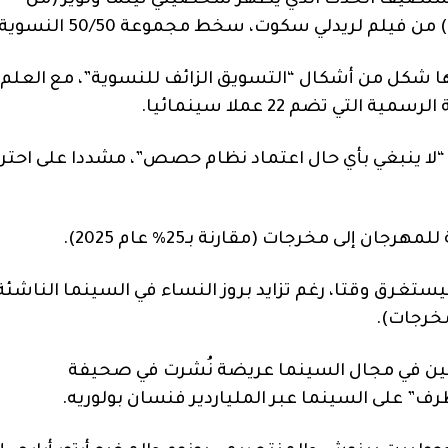
يستضيف الحدث الذي يظهر شخصيتي تيلما ولويز (من
لم لريدلي سكوت، سخط مجموعة 50/50 النسوية.
 شكل من أشكال “التسويق الزائف للنسوية”، مع العلم أ
 تضم 22 عملا سينمائيا.
 “لا ينبغي بأي حال اعتماد نظام حصص”، مشددا على احتر
ستغرق وقتا، رغم تزايد بروز النساء في السينما الناشئة
هرجان، وقّع نحو 600 من العاملين في مجال السينما عريضة نُشرت في صحيفة
طرف” على السينما عبر الملياردير فنسان بولوريه.