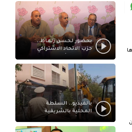
بمراكش
بحضور لحسن زلماط..
حزب الاتحاد الاشتراكي
ها
للقوات الشعبية يفتتح
مقراً بمقاطعة سيدي
يوسف بن علي مراكش
بالفيديو.. السلطة
المحلية بالشريفية
بمراكش تتدخل لإزالة
ن
بنايات غير قانونية بإقامة