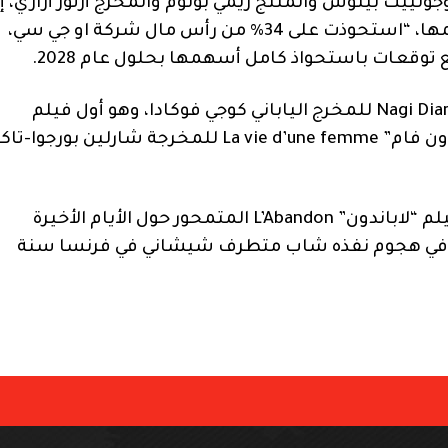
ولييت بينوش والمنتج ريمي بونوم والمخرج أرتور أراري، إ
أن مجموعة كانال+ التي يملك بولوريه أغلبية أسهمها، “استحوذت على 34% من رأس مال شركة او جي سي،
وقعات باستحواذ كامل أسهمها بحلول عام 2028.
وتبدأ العروض الأولى الأربعاء بفيلم “ناغي دايري” Nagi Diary للمخرج الياباني كوجي فوكادا، وهو أول فيلم
مشارك في المسابقة الرسمية. يليه فيلم “لا في دون فام” La vie d’une femme للمخرجة شارلين بورجو
وخارج نطاق المنافسة، سيُعرض مساء الأربعاء فيلم “لاباندون” L’Abandon المتمحور حول الأيام الأخيرة
ُتل في هجوم نفذه شاب متطرف شيشاني في فرنسا سنة