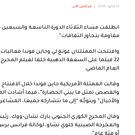
13 مايو، 2026
|
مراكش الآن
انطلقت مساء الثلاثاء الدورة التاسعة والسبعين 
مقاومة يتجاوز الثقافات”.
وافتتحت الممثلتان غونغ لي وجاين فوندا فعاليات 
22 فيلما على السعفة الذهبية خلفا لفيلم المخرج ا
العام الماضي.
وقالت الممثلة الأمريكية جاين فوندا خلال الافتتا
والقصص تمثل ما يبني الحضارة”، فيما أشادت المم
والأجيال” ويتوجّه “إلى ما نتشاركه جميعا، المشاعر 
وقال المخرج الكوري الجنوبي بارك تشان-ووك، رئيس
والمخرجة الصينية كلوي تشاو، لوكالة فرانس برس ا
أو مئة عام”.