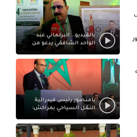
الإيمان
ى
بالفيديو.. البرلماني عبد
ر
الواحد الشافقي يدعو من
مراكش إلى تحديث ترسانة
النقل السياحي لمواكبة
رهان 2030
بامنصور رئيس فيدرالية
النقل السياحي بمراكش:
جودة تجربة السائح
والاصلاح التشريعي
ركيزتان أساسيتان لكسب