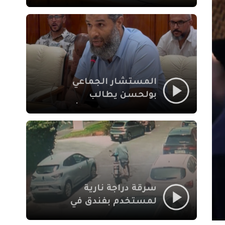
لإشكالات الملف
الاجتماعي في نقل
المحطة الطرقية إلى
العزوزية
المستشار الجماعي
بولحسن يطالب
بتوضيحات حول تعثر
أشغال شارع علال
الفاسي بمراكش
سرقة دراجة نارية
لمستخدم بفندق في
طريق الدار البيضاء