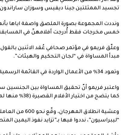
وقد أثار الملصق الرسمي على واجهة القصر الذي 
تجسيد الممثلتين جينا ديفيس وسوزان ساراندون) من في
ونددت المجموعة بصورة الملصق واصفة اياها بأنها
خمس مخرجات فقط أُدرجت أفلامهنّ في المسابقة الرسمية التي
وعلّق فريمو في مؤتمر صحافي عُقد الاثنين بالقول
مبدأ المساواة في “لجان التحكيم والهيئات”.
وتعود 34% من الأعمال الواردة في القائمة الرسمية للمهرجان إلى مخرجات (مقارنة بـ25% عام 2025).
واعتبر فريمو أنّ تحقيق المساواة بين الجنسين سي
كما يتضح من اختيار الأفلام القصيرة (38% منها لمخرجات).
وعشية انطلاق الم
“ليبراسيون”، نددوا فيها بـ”تزايد نفوذ اليمين المت