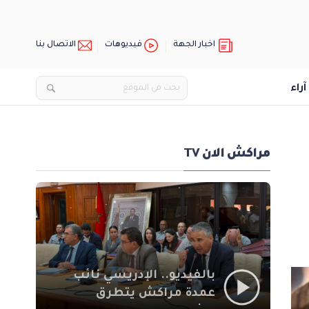
اخبار الجهة
فيديوهات
الاتصال بنا
آراء
مراكش الان TV
بالفيديو.. الإدريسي نائب
عمدة مراكش يتطرق