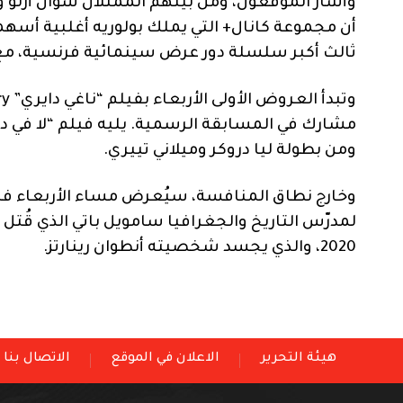
وأشار الموقعون، ومن بينهم الممثلان سوان أرلو وج
ثالث أكبر سلسلة دور عرض سينمائية فرنسية، مع ت
ومن بطولة ليا دروكر وميلاني تييري.
لمدرّس التاريخ والجغرافيا سامويل باتي الذي ق
2020، والذي يجسد شخصيته أنطوان رينارتز.
هيئة التحرير
الاعلان في الموقع
الاتصال بنا