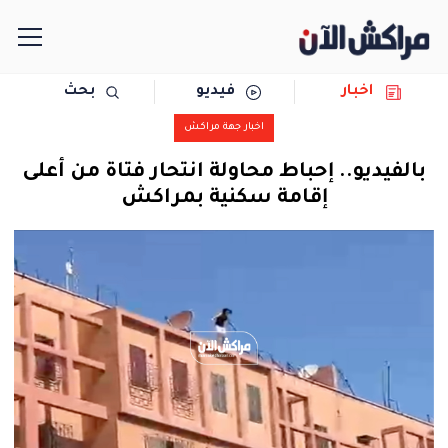
اخبار
فيديو
بحث
الرئيسية
اخبار جهة مراكش
مجتمع
بالفيديو.. إحباط محاولة انتحار فتاة من أعلى
إقامة سكنية بمراكش
سياسة
رياضة
حوادث
دولية
المرأة