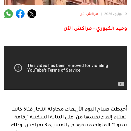
فنية
10 يونيو، 2026
|
مراكش الآن
منوعة
وحيد الكبوري – مراكش الآن
آراء
.
أُحبطت صباح اليوم الأربعاء، محاولة انتحار فتاة كانت
تعتزم إلقاء نفسها من أعلى البناية السكنية “إقامة
سبو 1” المتواجدة بنفوذ حي المسيرة 3 بمراكش، وذلك