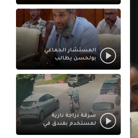
لإشكالات الملف
الاجتماعي في نقل
المحطة الطرقية إلى
العزوزية
المستشار الجماعي
بولحسن يطالب
بتوضيحات حول تعثر
أشغال شارع علال
الفاسي بمراكش
سرقة دراجة نارية
لمستخدم بفندق في
طريق الدار البيضاء