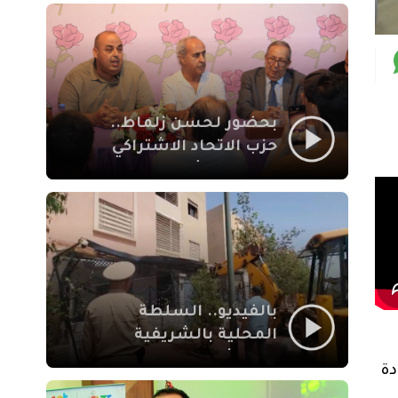
بمراكش
بحضور لحسن زلماط..
حزب الاتحاد الاشتراكي
للقوات الشعبية يفتتح
مقراً بمقاطعة سيدي
يوسف بن علي مراكش
بالفيديو.. السلطة
المحلية بالشريفية
بمراكش تتدخل لإزالة
دة
بنايات غير قانونية بإقامة