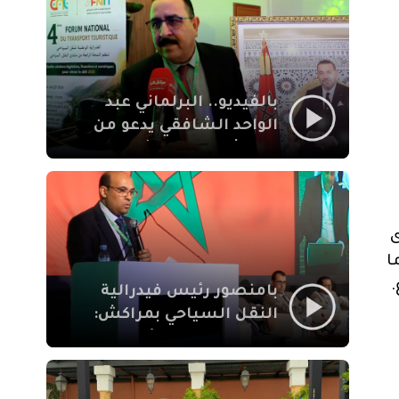
الإيمان
بالفيديو.. البرلماني عبد
الواحد الشافقي يدعو من
مراكش إلى تحديث ترسانة
النقل السياحي لمواكبة
رهان 2030
ى
ا
.
بامنصور رئيس فيدرالية
النقل السياحي بمراكش:
جودة تجربة السائح
والاصلاح التشريعي
ركيزتان أساسيتان لكسب