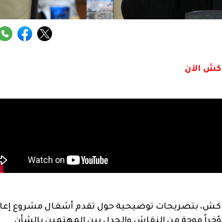
اكش الآن
 مراكش، بتصريحات توضيحية حول تقدم أشغال مشروع إعا
 مؤخراً موجة من النقاش والجدل بين المهتمين بالشأن