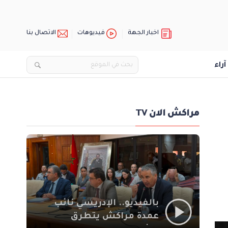
اخبار الجهة
فيديوهات
الاتصال بنا
آراء
مراكش الان TV
بالفيديو.. الإدريسي نائب
عمدة مراكش يتطرق