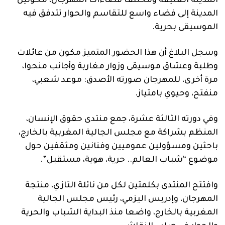
المدينة العتيقة ومختلف فضاءات المهرجان، محولين
المدينة إلى فضاء واسع للتقاسم والحوار تتدفق فيه
الموسيقى بحرية.
وسجل البلاغ أن هذا الحضور المتميز مكون من عائلات
وطلبة وعشاق موسيقى وزوار مغاربة وأجانب منحوا،
مرة أخرى، للمهرجان صورته الأصدق: موعد شعبي،
منفتح، وحيوي بامتياز.
وفي دورته الثالثة عشرة، جمع منتدى حقوق الإنسان،
المنظم بشراكة مع مجلس الجالية المغربية بالخارج،
باحثين ومسؤولين عموميين وفنانين ومثقفين حول
موضوع “شباب العالم.. حرية، هوية، مستقبل”.
وافتتح المنتدى بكلمتين لكل من نائلة التازي، منتجة
المهرجان، وإدريس اليزمي، رئيس مجلس الجالية
المغربية بالخارج، واضعا منذ البداية الشباب والحرية