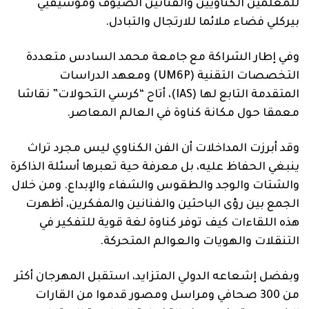
للمعلمين الكناويين والفنانين الضيوف وموسيقيي
بيركلي فضاء ملائما للارتجال والتبادل.
وفي إطار الشراكة مع جامعة محمد السادس متعددة
التخصصات التقنية (UM6P) ومعهد الدراسات
المتقدمة التابع لها (IAS)، أتاح “كرسي التحولات” نقاشا
معمقا حول مكانة كناوة في العالم المعاصر.
وقد أبرزت المداخلات أن الفن الكناوي ليس مجرد تراث
ينبغي الحفاظ عليه، بل معرفة حية تعبرها أسئلة الذاكرة
والشتات والوجد والطقوس والشفاء والإبداع. ومن خلال
الجمع بين رؤى الباحثين والفنانين والمفكرين، أظهرت
هذه اللقاءات كيف توفر كناوة لغة قوية للتفكير في
التنقلات والهويات والعوالم المتحركة.
وبفضل إشعاعه الدولي المتزايد، استقبل المهرجان أكثر
من 300 صحافي ومراسل ومصور قدموا من القارات