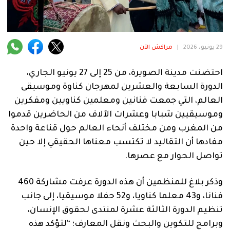
فنية
منوعة
29 يونيو، 2026
|
مراكش الآن
آراء
احتضنت مدينة الصويرة، من 25 إلى 27 يونيو الجاري،
الدورة السابعة والعشرين لمهرجان كناوة وموسيقى
.
العالم، التي جمعت فنانين ومعلمين كناويين ومفكرين
وموسيقيين شبابا وعشرات الآلاف من الحاضرين قدموا
من المغرب ومن مختلف أنحاء العالم حول قناعة واحدة
مفادها أن التقاليد لا تكتسب معناها الحقيقي إلا حين
تواصل الحوار مع عصرها.
وذكر بلاغ للمنظمين أن هذه الدورة عرفت مشاركة 460
فنانا، و43 معلما كناويا، و52 حفلا موسيقيا، إلى جانب
تنظيم الدورة الثالثة عشرة لمنتدى لحقوق الإنسان،
وبرامج للتكوين والبحث ونقل المعارف؛ “لتؤكد هذه