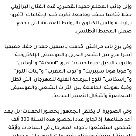
وإلى جانب المعلم حميد القصري، قدم الفنان البرازيلي
حفلا ختاميا سخيا وجامعا، ذكرت فيه الإيقاعات الأفرو-
برازيلية والفن الكناوي بالروابط العميقة التي تجمع
ضفتي المحيط الأطلسي.
وفي برج باب مراكش، قدمت ياسمين حمدان حفلا حميميا
آسرا مزج بين الشعر العربي والموسيقى الإلكترونية
والبوب البديل؛ فيما جسدت فرق “47Soul” و”أودادن”
و”هوبا هوبا سبيريت” و”بوب المغرب” و”بنات اللوز”
و”راسكاس” تنوع البرمجة الفنية للمهرجان، التي تظل
وفية لهويته الجامعة بين التراث الشعبي والموسيقى
المعاصرة وأشكال التعبير الجديدة.
وفي الصويرة، لا يكتفي الجمهور بحضور الحفلات؛ بل يعد
أحد صناعها، إذ تجاوز عدد الحضور هذه السنة 300 ألف
شخص، استمتعوا بأجواء المهرجان في الساحات وأزقة