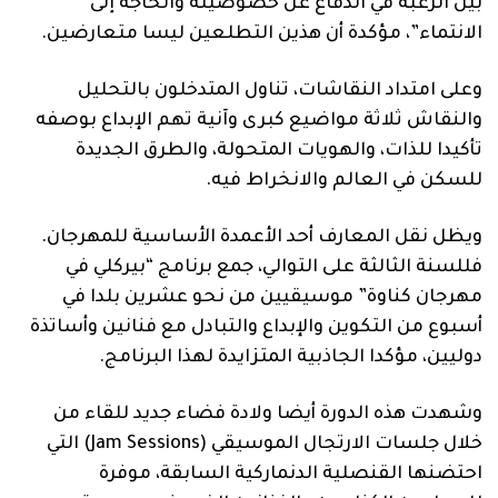
بين الرغبة في الدفاع عن خصوصيته والحاجة إلى
الانتماء”، مؤكدة أن هذين التطلعين ليسا متعارضين.
وعلى امتداد النقاشات، تناول المتدخلون بالتحليل
والنقاش ثلاثة مواضيع كبرى وآنية تهم الإبداع بوصفه
تأكيدا للذات، والهويات المتحولة، والطرق الجديدة
للسكن في العالم والانخراط فيه.
ويظل نقل المعارف أحد الأعمدة الأساسية للمهرجان.
فللسنة الثالثة على التوالي، جمع برنامج “بيركلي في
مهرجان كناوة” موسيقيين من نحو عشرين بلدا في
أسبوع من التكوين والإبداع والتبادل مع فنانين وأساتذة
دوليين، مؤكدا الجاذبية المتزايدة لهذا البرنامج.
وشهدت هذه الدورة أيضا ولادة فضاء جديد للقاء من
خلال جلسات الارتجال الموسيقي (Jam Sessions) التي
احتضنها القنصلية الدنماركية السابقة، موفرة