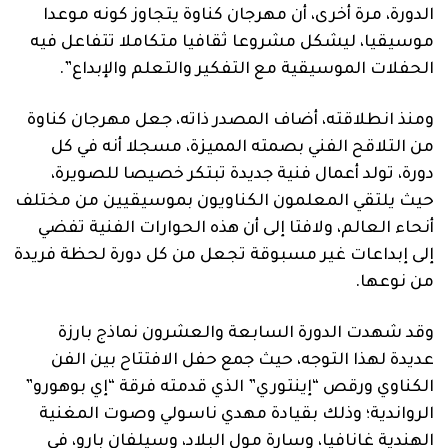
الدورة، مرة أخرى، أن مهرجان كناوة يتجاوز كونه موعدا
موسيقيا، ليشكل مشروعا ثقافيا متكاملا تتفاعل فيه
الحفلات الموسيقية مع التفكير والتعلم والإبداع”.
ومنذ انطلاقته، أضاف المصدر ذاته، جعل مهرجان كناوة
من التلاقح الفني بصمته المميزة، مسجلا أنه في كل
دورة، تولد أعمال فنية جديدة تبتكر خصيصا للصويرة،
حيث يلتقي المعلمون الكناويون بموسيقيين من مختلف
أنحاء العالم، ولافتا إلى أن هذه الحوارات الفنية تفضي
إلى إبداعات غير مسبوقة تجعل من كل دورة لحظة فريدة
من نوعها.
وقد شهدت الدورة السابعة والعشرون نماذج بارزة
عديدة لهذا التوجه، حيث جمع حفل الافتتاح بين الفن
الكناوي ورقص “إينتوري” الذي قدمته فرقة “إي بوهورو”
الرواندية؛ وذلك بقيادة مهدي ناسولي وصوت المغنية
الهندية غانافيا، وسارة مول البلاد، وسيلفان بارو، في