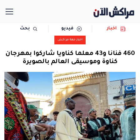
اخبار
فيديو
بحث
الرئيسية
اخبار جهة مراكش
مجتمع
460 فنانا و43 معلما كناويا شاركوا بمهرجان
كناوة وموسيقى العالم بالصويرة
سياسة
رياضة
حوادث
دولية
المرأة