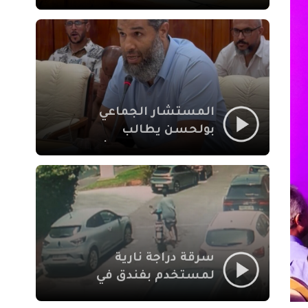
لإشكالات الملف
الاجتماعي في نقل
المحطة الطرقية إلى
العزوزية
المستشار الجماعي
بولحسن يطالب
بتوضيحات حول تعثر
أشغال شارع علال
الفاسي بمراكش
سرقة دراجة نارية
لمستخدم بفندق في
طريق الدار البيضاء