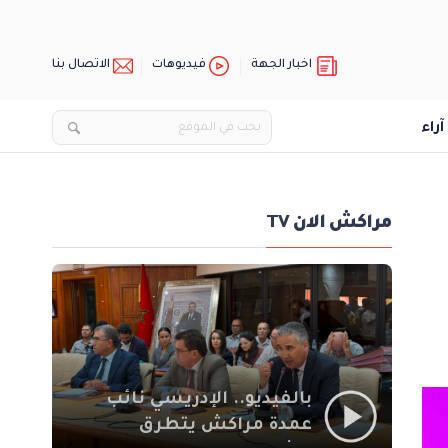
اخبار الجهة
فيديوهات
الاتصال بنا
آراء
مراكش الان TV
بالفيديو.. الإدريسي نائب
عمدة مراكش يتطرق