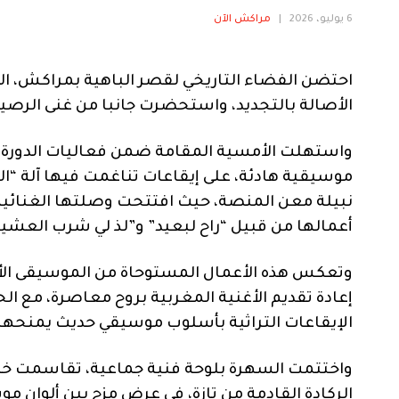
6 يوليو، 2026
|
مراكش الآن
احتضن الفضاء التاريخي لقصر الباهية بمراكش، ال
الأصالة بالتجديد، واستحضرت جانبا من غنى الرصي
موسيقية هادئة، على إيقاعات تناغمت فيها آلة “الك
نبيلة معن المنصة، حيث افتتحت وصلتها الغنائية بأ
أعمالها من قبيل “راح لبعيد” و”لذ لي شرب العشية”
وتعكس هذه الأعمال المستوحاة من الموسيقى الأند
إعادة تقديم الأغنية المغربية بروح معاصرة، مع ال
الإيقاعات التراثية بأسلوب موسيقي حديث يمنحها ب
واختتمت السهرة بلوحة فنية جماعية، تقاسمت خلا
الركادة القادمة من تازة، في عرض مزج بين ألوان 