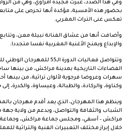
وفي هذا الصدد، عبرت مجيدة أمزاوي، وهي من الزوا
بحضور هذه الأمسية، مؤكدة أنها تحرص على متابع
تعكس غنى التراث المغربي.
وأضافت أنها من عشاق الفنانة نبيلة معن، وتتابع أ
والإبداع ويمنح الأغنية المغربية نفسا متجددا.
الفضاءات التاريخية بمدينة مراكش، من بينها ساحة
سهرات وعروضا فرجوية لألوان تراثية، من بينها أح
وكناوة، والركادة، والطبالة، وعيساوة، والكدرة، إ
وينظم هذا المهرجان، الذي يعد أقدم مهرجان بالمم
الشباب والثقافة والتواصل، وبدعم من ولاية ج
مراكش – آسفي، ومجلس جماعة مراكش، وجماعة الم
خلال إبراز مختلف التعبيرات الفنية والتراثية للممل