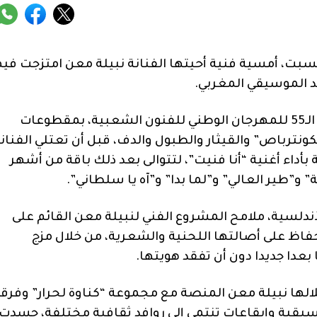
سبت، أمسية فنية أحيتها الفنانة نبيلة معن امتزجت فيه
د الموسيقي المغربي.
واستهلت الأمسية المقامة ضمن فعاليات الدورة الـ55 للمهرجان الوطني للفنون الشعبية، بمقطوعات
ونترباص” والقيثار والطبول والدف، قبل أن تعتلي الفنان
داء أغنية “أنا فنيت”، لتتوالى بعد ذلك باقة من أشهر
 و”طير العالي” و”لما بدا” و”آه يا سلطاني”.
لسية، ملامح المشروع الفني لنبيلة معن القائم على
حفاظ على أصالتها اللحنية والشعرية، من خلال مزج
عدا جديدا دون أن تفقد هويتها.
لها نبيلة معن المنصة مع مجموعة “كناوة لحرار” وفرق
موسيقية وإيقاعات تنتمي إلى روافد ثقافية مختلفة، جسدت