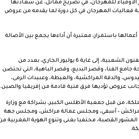
ر الأوفياء للمهرجان، في تصريح مماثل، عن سعادتها
ة فعاليات المهرجان في كل دورة لما يقدمه من عروض
عمالها باستمرار، معتبرة أن أداءها يجمع بين الأصالة
وتتواصل فعاليات الدورة الـ55 للمهرجان الوطني للفنون الشعبية، إلى غاية 6 يوليوز الجاري، بعدد من
 جامع الفنا، وقصر البديع، وقصر الباهية، التي تحتضن
يدوس، والدقة المراكشية، والعيطة، وعبيدات الرمى،
لى جانب عروض تؤديها فرق فنية قادمة من إفريقيا والصين.
لكة، من قبل جمعية الأطلس الكبير، بشراكة مع وزارة
هة مراكش – آسفي، ومجلس عمالة مراكش، ومجلس جهة
شور القصبة، محتفيا بغنى وتنوع الهوية المغربية من
كة.