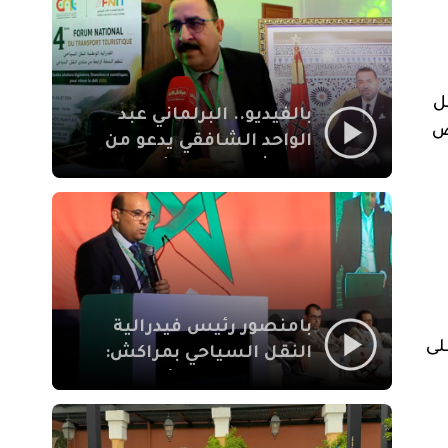
الإيمان
كل
بالفيديو.. البرلماني عبد
ص
الواحد الشافقي يدعو من
مراكش إلى تحديث ترسانة
النقل السياحي لمواكبة
رهان 2030
بامنصور رئيس فيدرالية
لى
النقل السياحي بمراكش:
جودة تجربة السائح
والاصلاح التشريعي
ركيزتان أساسيتان لكسب