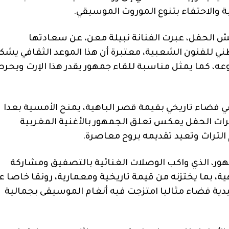
ية والاحتفاء بتنوع الموروث الموسيقي.
مش الحفل، عبرت الفنانة نبيلة معن، عن سعادتها
 الدورة ال55 للمهرجان الوطني للفنون الشعبية، معتبرة أن هذا الموعد الثقافي يش
وعه، كما يمثل مناسبة للقاء جمهور يقدر هذا الإرث ويحر
 فضاء تاريخي بقيمة قصر الباهية، يمنح الأمسية بعدا
رات الحفل يعكس تعلق الجمهور بالأغنية المغربية
التراث وتعيد تقديمه بروح معاصرة.
ور، الذي واكب الوصلات الغنائية بالتصفيق ومشاركة
ة، بما يختزنه من قيمة تاريخية ومعمارية، رونقا خاصا ع
دية فضاء مثاليا امتزجت فيه أنغام الموسيقى بجمالية