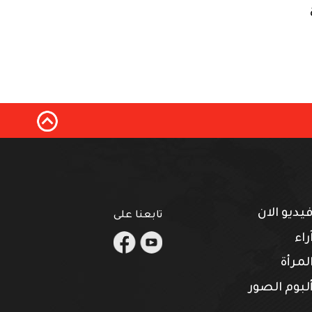
يديو الان
تابعنا على
.
.
راء
لمرأة
لبوم الصور