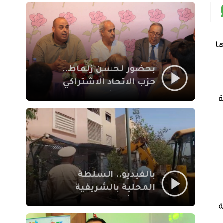
بمراكش
ا
بحضور لحسن زلماط..
حزب الاتحاد الاشتراكي
للقوات الشعبية يفتتح
ة
مقراً بمقاطعة سيدي
يوسف بن علي مراكش
بالفيديو.. السلطة
المحلية بالشريفية
بمراكش تتدخل لإزالة
ة
بنايات غير قانونية بإقامة