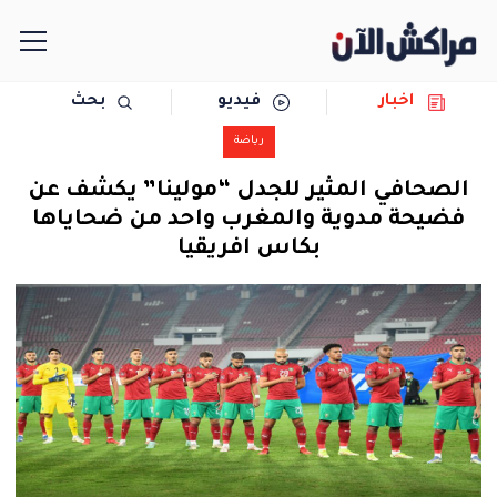
اخبار
فيديو
بحث
الرئيسية
رياضة
مجتمع
الصحافي المثير للجدل “مولينا” يكشف عن
فضيحة مدوية والمغرب واحد من ضحاياها
سياسة
بكاس افريقيا
رياضة
حوادث
دولية
المرأة