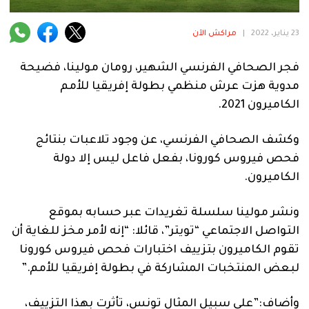
فنية
23 يناير، 2022
|
مراكش الآن
منوعة
فجر الصحافي الفرنسي الشهير، رومان مولينا، فضيحة
آراء
مدوية هزت عرش منظمي بطولة إفريقيا للأمم
الكاميرون 2021.
.
وكشف الصحافي الفرنسي، عن وجود تلاعبات بنتائج
فحص فيروس كورونا، بفعل فاعل ليس إلا دولة
الكاميرون.
ونشر مولينا سلسلة تغريدات عبر حسابه بموقع
التواصل الاجتماعي “تويتر”، قائلا: “إنه لأمر مخز للغاية أن
تقوم الكاميرون بتزييف اختبارات فحص فيروس كورونا
لبعض المنتخبات المشاركة في بطولة إفريقيا للأمم.”
وأضاف:”على سبيل المثال تونس، تأثرت بهذا التزييف،