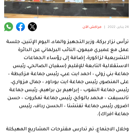
فنية
منوعة
24 يناير، 2022
|
مراكش الآن
آراء
ترأس نزار بركة، وزير التجهيز والماء، اليوم الإثنين، جلسة
عمل مع عميري ميمون، النائب البرلماني عن الدائرة
.
التشريعية لزاكورة، إضافة إلى رؤساء الجماعات
الاستقلالية التابعة للإقليم (سفيان الصالحي، رئيس
جماعة بني زولي – احمد ايت عبي، رئيس جماعة مزكيطة –
على المنصور، رئيس جماعة ايت بوداود – جمال مزواري،
رئيس جماعة النقوب – إبراهيم بن براهيم، رئيس جماعة
تانسيفت – محمد بالوكج، رئيس جماعة تمكروت – حسن
اضرور، رئيس جماعة تفتشتا – الحسن رداف، رئيس
جماعة افراك).
وخلال الاجتماع، تم تدارس مقترحات المشاريع المهيكلة