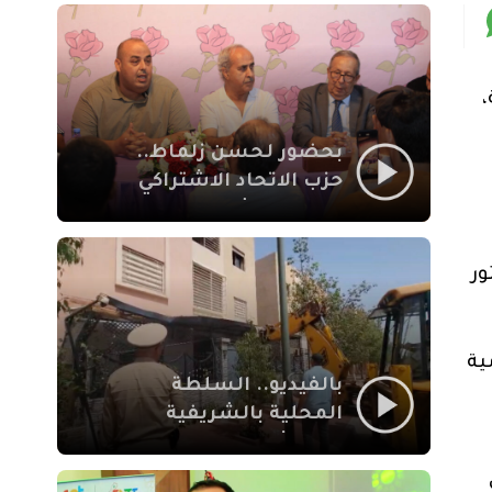
بمراكش
بحضور لحسن زلماط..
حزب الاتحاد الاشتراكي
للقوات الشعبية يفتتح
مقراً بمقاطعة سيدي
يوسف بن علي مراكش
ور
الإعلامية
بالفيديو.. السلطة
المحلية بالشريفية
بمراكش تتدخل لإزالة
بنايات غير قانونية بإقامة