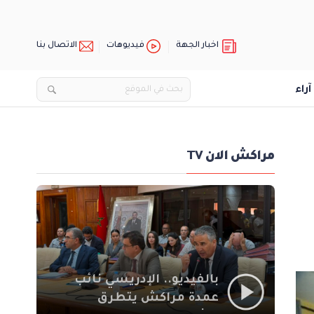
اخبار الجهة
فيديوهات
الاتصال بنا
آراء
مراكش الان TV
بالفيديو.. الإدريسي نائب
عمدة مراكش يتطرق