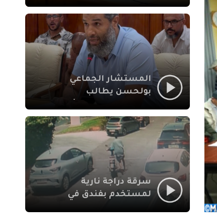
لإشكالات الملف
الاجتماعي في نقل
المحطة الطرقية إلى
العزوزية
المستشار الجماعي
بولحسن يطالب
بتوضيحات حول تعثر
أشغال شارع علال
الفاسي بمراكش
سرقة دراجة نارية
لمستخدم بفندق في
طريق الدار البيضاء