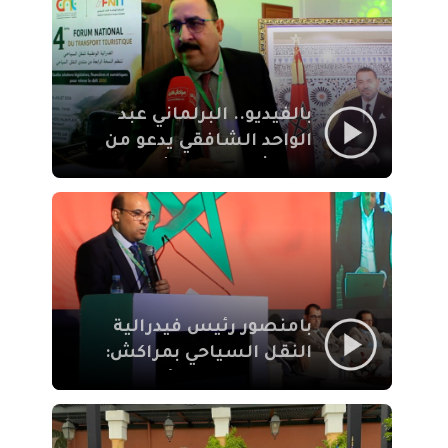
الإيمان
بالفيديو.. البرلماني عبد
الواحد الشافقي يدعو من
مراكش إلى تحديث ترسانة
النقل السياحي لمواكبة
رهان 2030
بامنصور رئيس فيدرالية
النقل السياحي بمراكش:
جودة تجربة السائح
والاصلاح التشريعي
ركيزتان أساسيتان لكسب