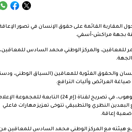
المقاربة القائمة على حقوق الإنسان في تصور الإعاقة،
اقة بجهة مراكش-آسفي.
مر للمعاقين، والمركز الوطني محمد السادس للمعاقين،
لجهة.
ان والحقوق الفئوية للمعاقين (السياق الوطني، ودست
وأكد رئيس جمعية ربيع العمر للمعاقين، أحمد الموهوب، في تصريح لقناة (إم 24) التابعة للمجموعة 
مع البعدين النظري والتطبيقي تتوخى تعزيز مهارات فاعلي
ضعية إعاقة.
ع هيئته مع المركز الوطني محمد السادس للمعاقين من