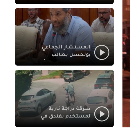
لإشكالات الملف
الاجتماعي في نقل
المحطة الطرقية إلى
العزوزية
المستشار الجماعي
بولحسن يطالب
بتوضيحات حول تعثر
أشغال شارع علال
الفاسي بمراكش
سرقة دراجة نارية
لمستخدم بفندق في
طريق الدار البيضاء