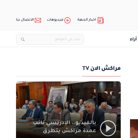
اخبار الجهة
فيديوهات
الاتصال بنا
آراء
مراكش الان TV
بالفيديو.. الإدريسي نائب
عمدة مراكش يتطرق