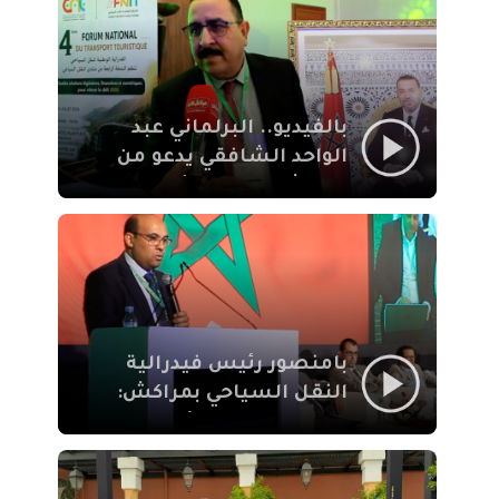
الإيمان
بالفيديو.. البرلماني عبد
الواحد الشافقي يدعو من
مراكش إلى تحديث ترسانة
النقل السياحي لمواكبة
رهان 2030
بامنصور رئيس فيدرالية
النقل السياحي بمراكش:
جودة تجربة السائح
والاصلاح التشريعي
ركيزتان أساسيتان لكسب