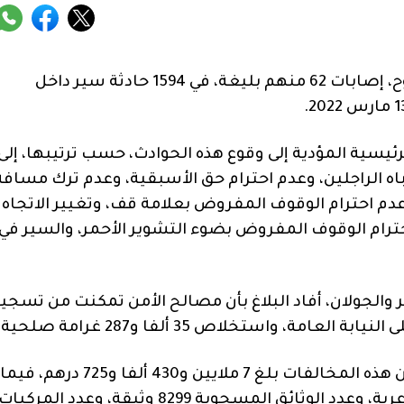
لقي 16 شخصا مصرعهم، وأصيب 2132 آخرون بجروح، إصابات 62 منهم بليغة، في 1594 حادثة سير داخل
رئيسية المؤدية إلى وقوع ‏هذه الحوادث، حسب ترتيبها، إلى
اه الراجلين، وعدم احترام حق الأسبقية، وعدم ترك مسافة
 وعدم احترام الوقوف المفروض بعلامة قف، وتغيير الاتجاه
حترام الوقوف المفروض بضوء التشوير الأحمر، والسير في
الجولان، أفاد البلاغ بأن ‏مصالح الأمن تمكنت من تسجي
وأشار المصدر ذاته إلى أن المبلغ المتحصل عليه من هذه المخالفات بلغ 7 ملايين ‏و430 ألفا و725 درهم، فيما
بلغ عدد العربات الموضوعة بالمحجز البلدي 4840 عربة، وعدد الوثائق المسحوبة 8299 وثيقة، وعدد المركبا