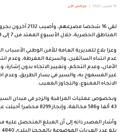
15 مارس، 2022
|
مراكش الآن
المناطق ‏الحضرية، خلال الأسبوع الممتد من 7 إلى 13 مارس 2022.‏
وعزا بلاغ للمديرية العامة للأمن الوطني الأسباب ال
عدم انتباه السائقين، والسرعة المفرطة، وعدم انتب
الأمان، وعدم التحكم، وتغيير الاتجاه بدون ‏إشارة،
غير ‏المسموح به، والسير في يسار الطريق، وعدم ا
الاتجاه الممنوع، والتجاوز المعيب.
وبخصوص عمليات المراقبة والزجر في ميدان السير و
43 ألفا و586 مخالفة، وإنجاز 8299 محضرا أحيلت ‏على النيابة العامة، واستخلاص 35 ألفا و287 غرامة صلحية. ‏