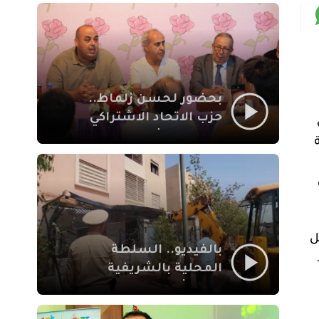
بمراكش
بحضور لحسن زلماط..
حزب الاتحاد الاشتراكي
للقوات الشعبية يفتتح
مقراً بمقاطعة سيدي
يوسف بن علي مراكش
ل
بالفيديو.. السلطة
المحلية بالشريفية
بمراكش تتدخل لإزالة
بنايات غير قانونية بإقامة
ت