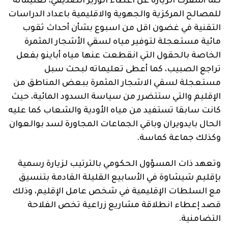
كما أسفرت الزيارة عن اعطاء الوزير الصديقي، تعليماته
للمصالح المركزية والجهوية والاقليمية باعداد الدراسات
التقنية في غضون اقل من اسبوع بشأن أحداث ثقوب
مائية مستعجلة لتوفير مياه لسقي الأشجار المثمرة
الخاصة بالحقول التي انقطعت عنها مياه أباينو بفعل
تراجع الصبيب، كما أعطى تعليماته لبحث سبل
مستعجلة لسقي الاشجار المثمرة ببعض المناطق من
الإقليم والتي ستتضرر من سياسة السدود المائية، حيث
كانت سابقا تستفيد من مياه الأودية والشعاب كما عليه
الحال بايدويران وباقي الجماعات المجاورة لسد بوالعوان
وكذلك جماعة كماسة.
وتعهد ذات المسؤول الحكومي بالترتيب لزيارة رسمية
بإقليم شيشاوة في الأسابيع القليلة القادمة بتنسيق
مع السلطات الإقليمية في شخص عامل الإقليم، وذلك
قصد إعطاء انطلاقة مشاريع زراعية تخص الفلاحة
التضامنية.