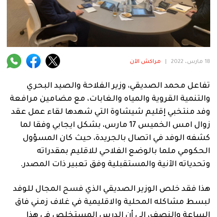
فنية
منوعة
آراء
18 مارس، 2022
|
مراكش الآن
تفاعل محمد الصديقي، وزير الفلاحة والصيد البحري
.
والتنمية القروية والمياه والغابات، مع مضامين مرافعة
وفد منتخبي إقليم شيشاوة التي شهدها لقاء عمل عقد
زوال امس الخميس 17 مارس، بشكل ايجابي وفقا لما
كشفه الوفد في اتصال بالجريدة، حيث كان المسؤول
الحكومي ملما بالوضع الفلاحي للاقليم بمقدراته
وتحدياته الآنية والمستقبلية وفق تعبير ذات المصدر.
هذا فقد خلص الوزير الصديقي الذي فسح المجال للوفد
لبسط مشاكله المحلية والاقليمية في غلاف زمني فاق
الساعة والنصف، الى أن الدرس المستخلص في هذا