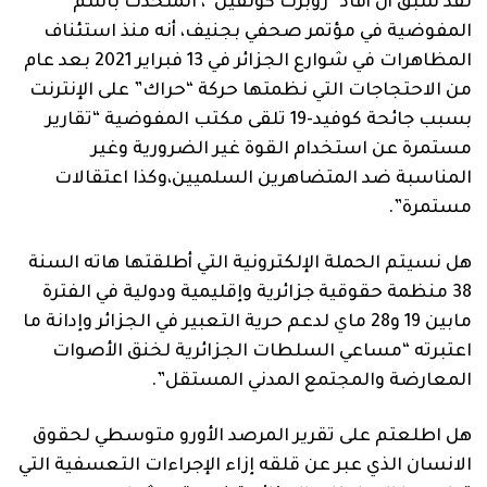
لقد سبق أن أفاد “روبرت كولفيل”، المتحدث باسم
المفوضية في مؤتمر صحفي بجنيف، أنه منذ استئناف
المظاهرات في شوارع الجزائر في 13 فبراير 2021 بعد عام
من الاحتجاجات التي نظمتها حركة “حراك” على الإنترنت
بسبب جائحة كوفيد-19 تلقى مكتب المفوضية “تقارير
مستمرة عن استخدام القوة غير الضرورية وغير
المناسبة ضد المتضاهرين السلميين،وكذا اعتقالات
مستمرة”.
هل نسيتم الحملة الإلكترونية التي أطلقتها هاته السنة
38 منظمة حقوقية جزائرية وإقليمية ودولية في الفترة
مابين 19 و28 ماي لدعم حرية التعبير في الجزائر وإدانة ما
اعتبرته “مساعي السلطات الجزائرية لخنق الأصوات
المعارضة والمجتمع المدني المستقل”.
هل اطلعتم على تقرير المرصد الأورو متوسطي لحقوق
الانسان الذي عبر عن قلقه إزاء الإجراءات التعسفية التي