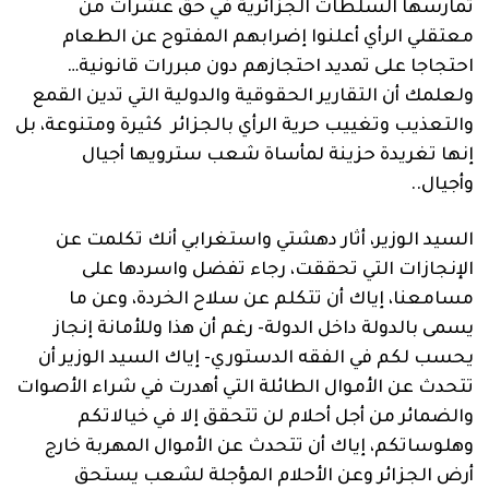
تمارسها السلطات الجزائرية في حق عشرات من
معتقلي الرأي أعلنوا إضرابهم المفتوح عن الطعام
احتجاجا على تمديد احتجازهم دون مبررات قانونية…
ولعلمك أن التقارير الحقوقية والدولية التي تدين القمع
والتعذيب وتغييب حرية الرأي بالجزائر كثيرة ومتنوعة، بل
إنها تغريدة حزينة لمأساة شعب سترويها أجيال
وأجيال..
السيد الوزير، أثار دهشتي واستغرابي أنك تكلمت عن
الإنجازات التي تحققت، رجاء تفضل واسردها على
مسامعنا، إياك أن تتكلم عن سلاح الخردة، وعن ما
يسمى بالدولة داخل الدولة- رغم أن هذا وللأمانة إنجاز
يحسب لكم في الفقه الدستوري- إياك السيد الوزير أن
تتحدث عن الأموال الطائلة التي أهدرت في شراء الأصوات
والضمائر من أجل أحلام لن تتحقق إلا في خيالاتكم
وهلوساتكم، إياك أن تتحدث عن الأموال المهربة خارج
أرض الجزائر وعن الأحلام المؤجلة لشعب يستحق