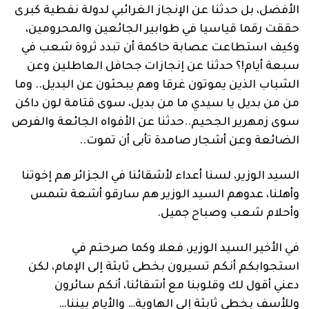
الأفضل، بل حدثنا عن الإنجاز الغرائبي لدولة نفطية كبرى
حققت رقما قياسيا في طوابير الجائعين والمحرومين،
وكيف استطاعت عصابة حاكمة أن تبدد ثروة شعب في
سبعة أيام!؟ حدثنا عن إنجازات جحافل العاطلين وعن
الشباب الذين يموتون غرقا وهم يبحثون عن البديل.. وما
من من بديل يا سيدي ما من بديل، سوى قتامة لون داكن
سوى زمهرير الجحيم..حدثنا عن الأفواه الجائعة والفرص
الضائعة وعن أشجار صامدة تأبى أن تموت..
السيد الوزير، لسنا أعداء لأشقائنا في الجزائر هم إخوتنا
وأهلنا، عدوهم السيد الوزير هم سارقو أشعة شمس
وأحلام شعب وصباح جميل.
في الأخير السيد الوزير، فعلا وكما صرحتم في
استجوابكم أنكم تسيرون بخطى ثابثة إلى الإمام، لكن
دعني أقول لك وقلوبنا مع أشقائنا، أنكم سائرون
وللأسف بخطى ثابثة إلى الهاوية… والأيام بيننا…