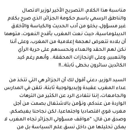
مناسبة هذا الكلام، التصريح الأخير لوزير الاتصال
والناطق الرسمي باسم حكومة الجزائر، الذي صرح بكلام
غير مسؤول، يخلو من أدب الحديث والكياسة والأخلاق
الديبلوماسية، حيث نعت المغرب بأقدح النعوت، متوهما
أن بلاده تتعرض لهجمة إعلامية من المغرب، وعلى أننا
نكن لهم الحقد والعداء ونحسدهم على حرية الرأي
والتعبير، وعلى الإنجازات المحققة.. وأنهم رغم كيد
الكائدين سائرون بخطى ثابثة…!!
السيد الوزير، دعني أقول لك أن الجزائر هي التي تتخذ من
عداء المغرب عقيدة وإيديولوجية ثابتة، تلقن في المدارس
والجامعات، إننا نتفادى الرد عن الكثير من الترهات
الواردة من عندكم، ونؤمن بالاشتغال بصمت من أجل
مغرب قوي اقتصاديا واجتماعيا، لكن نجاحنا يغيضكم،
وصدق من قال: “مواقف مسؤولي الجزائر تجاه المغرب لا
يمكن تحليلها من داخل نسق علم السياسة بل من