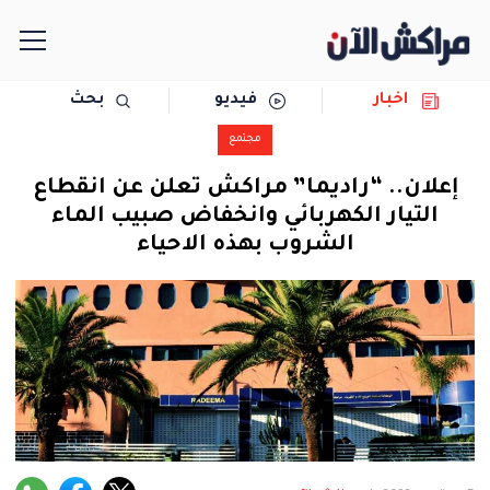
اخبار
فيديو
بحث
الرئيسية
مجتمع
مجتمع
إعلان.. “راديما” مراكش تعلن عن انقطاع
التيار الكهربائي وانخفاض صبيب الماء
سياسة
الشروب بهذه الاحياء
رياضة
حوادث
دولية
المرأة