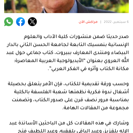
فنية
منوعة
6 سبتمبر، 2022
|
مراكش الآن
آراء
صدر حديثا ضمن منشورات كلية الآداب والعلوم
الإنسانية بنمسيك التابعة لجامعة الحسن الثاني بالدار
البيضاء ومنتدى المعارف ببيروت، كتاب جماعي حول عبد
.
الله العروي بعنوان “الأيديولوجية العربية المعاصرة:
مكانة الكتاب وأثره في الفكر العربي”.
وحسب ورقة تقديمية للكتاب، فإن الأمر يتعلق بحصيلة
أشغال ندوة فكرية نظمتها شعبة الفلسفة بالكلية
بمناسبة مرور نصف قرن على صدور الكتاب، وتضمنت
مجموعة من المقالات الهامة.
وشارك في هذه المقالات كل من الباحثين الأساتذة عبد
الإله بلقزيز، وعبد الباقي بلفقيه، وعبد اللطيف فتح